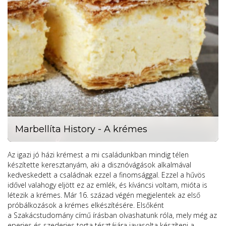
Marbellíta History - A krémes
Az igazi jó házi krémest a mi családunkban mindig télen
készítette keresztanyám, aki a disznóvágások alkalmával
kedveskedett a családnak ezzel a finomsággal. Ezzel a hűvös
idővel valahogy eljött ez az emlék, és kíváncsi voltam, mióta is
létezik a krémes. Már 16. század végén megjelentek az első
próbálkozások a krémes elkészítésére. Elsőként
a Szakácstudomány című írásban olvashatunk róla, mely még az
eperjes és szederjes torta tésztájára javasolta készíteni a