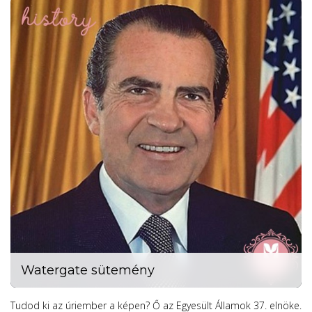
Watergate sütemény
Tudod ki az úriember a képen? Ő az Egyesült Államok 37. elnöke.