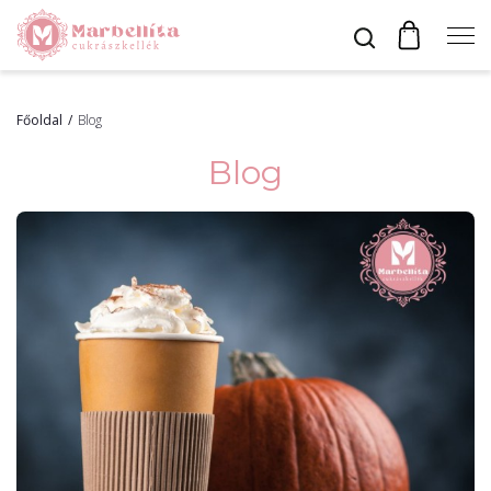
Profil
Főoldal
Blog
Blog
Bevonók
Díszítők
Alapanyagok
Egyéb