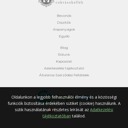
Bevonók
Díszítők
Alapanyagok
Egyéb
Blog
Rólunk
Kapcsolat
Adatkezelési tájékoztató
Általános Szerződési Feltételek
Oldalunkon a legjobb felhasználói élmény és a közösségi
funkciók biztosítása érdekében sütiket (cookie) használunk.
A
sütik használatának részletes leírását az
Adatkezelési
tájékoztatóban
találod.