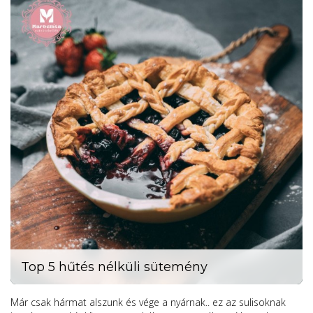
Top 5 hűtés nélküli sütemény
Már csak hármat alszunk és vége a nyárnak.. ez az sulisoknak