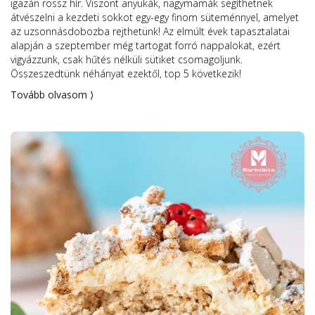
igazán rossz hír. Viszont anyukák, nagymamák segíthetnek
átvészelni a kezdeti sokkot egy-egy finom süteménnyel, amelyet
az uzsonnásdobozba rejthetünk! Az elmúlt évek tapasztalatai
alapján a szeptember még tartogat forró nappalokat, ezért
vigyázzunk, csak hűtés nélküli sütiket csomagoljunk.
Összeszedtünk néhányat ezektől, top 5 következik!
Tovább olvasom ⟩