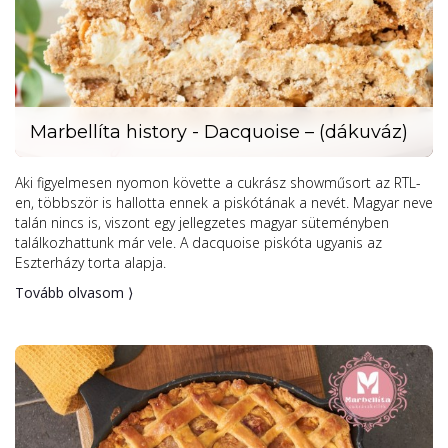
Marbellíta history - Dacquoise – (dákuváz)
Aki figyelmesen nyomon követte a cukrász showműsort az RTL-
en, többször is hallotta ennek a piskótának a nevét. Magyar neve
talán nincs is, viszont egy jellegzetes magyar süteményben
találkozhattunk már vele. A dacquoise piskóta ugyanis az
Eszterházy torta alapja.
Tovább olvasom ⟩