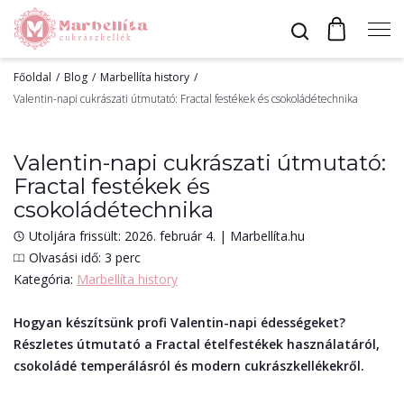
Főoldal
Blog
Marbellíta history
Profil
Valentin-napi cukrászati útmutató: Fractal festékek és csokoládétechnika
Valentin-napi cukrászati útmutató:
Bevonók
Fractal festékek és
csokoládétechnika
Díszítők
Utoljára frissült: 2026. február 4.
|
Marbellíta.hu
Olvasási idő: 3 perc
Kategória:
Marbellíta history
Alapanyagok
Hogyan készítsünk profi Valentin-napi édességeket?
Részletes útmutató a Fractal ételfestékek használatáról,
Egyéb
csokoládé temperálásról és modern cukrászkellékekről.