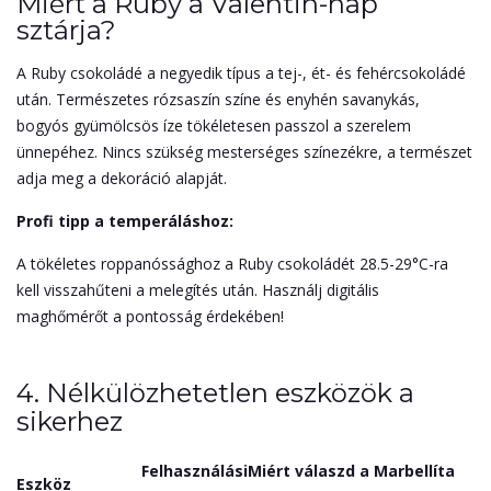
Miért a Ruby a Valentin-nap
sztárja?
A Ruby csokoládé a negyedik típus a tej-, ét- és fehércsokoládé
után. Természetes rózsaszín színe és enyhén savanykás,
bogyós gyümölcsös íze tökéletesen passzol a szerelem
ünnepéhez. Nincs szükség mesterséges színezékre, a természet
adja meg a dekoráció alapját.
Profi tipp a temperáláshoz:
A tökéletes roppanóssághoz a Ruby csokoládét 28.5-29°C-ra
kell visszahűteni a melegítés után. Használj digitális
maghőmérőt a pontosság érdekében!
4. Nélkülözhetetlen eszközök a
sikerhez
Felhasználási
Miért válaszd a Marbellíta
Eszköz