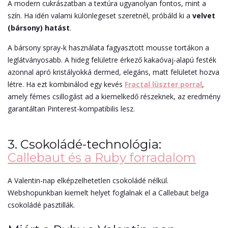
A modern cukrászatban a textúra ugyanolyan fontos, mint a
szín. Ha idén valami különlegeset szeretnél, próbáld ki a
velvet
(bársony) hatást
.
A
bársony spray-k
használata fagyasztott mousse tortákon a
leglátványosabb. A hideg felületre érkező kakaóvaj-alapú festék
azonnal apró kristályokká dermed, elegáns, matt felületet hozva
létre. Ha ezt kombinálod egy kevés
Fractal lüszter porral
,
amely fémes csillogást ad a kiemelkedő részeknek, az eredmény
garantáltan Pinterest-kompatibilis lesz.
3. Csokoládé-technológia:
Callebaut és a Ruby forradalom
A Valentin-nap elképzelhetetlen csokoládé nélkül.
Webshopunkban kiemelt helyet foglalnak el a
Callebaut belga
csokoládé pasztillák
.