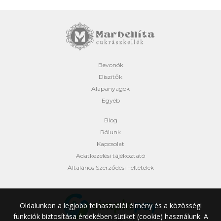
Bevonók
Díszítők
Alapanyagok
Egyéb
Blog
Rólunk
Kapcsolat
Adatkezelési tájékoztató
Általános Szerződési Feltételek
Oldalunkon a legjobb felhasználói élmény és a közösségi
funkciók biztosítása érdekében sütiket (cookie) használunk.
A