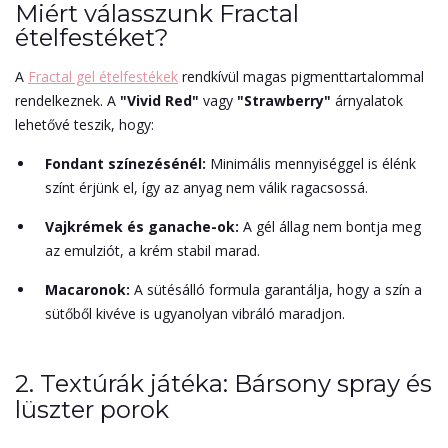
Miért válasszunk Fractal
ételfestéket?
A
Fractal gel ételfestékek
rendkívül magas pigmenttartalommal
rendelkeznek. A
"Vivid Red"
vagy
"Strawberry"
árnyalatok
lehetővé teszik, hogy:
Fondant színezésénél:
Minimális mennyiséggel is élénk
színt érjünk el, így az anyag nem válik ragacsossá.
Vajkrémek és ganache-ok:
A gél állag nem bontja meg
az emulziót, a krém stabil marad.
Macaronok:
A sütésálló formula garantálja, hogy a szín a
sütőből kivéve is ugyanolyan vibráló maradjon.
2. Textúrák játéka: Bársony spray és
lüszter porok