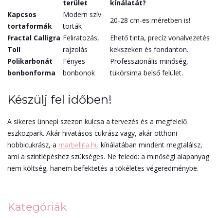
terület
kínálatát?
Kapcsos
Modern szív
20-28 cm-es méretben is!
tortaformák
torták
Fractal Calligra
Feliratozás,
Ehető tinta, precíz vonalvezetés
Toll
rajzolás
kekszeken és fondanton.
Polikarbonát
Fényes
Professzionális minőség,
bonbonforma
bonbonok
tükörsima belső felület.
Készülj fel időben!
A sikeres ünnepi szezon kulcsa a tervezés és a megfelelő
eszközpark. Akár hivatásos cukrász vagy, akár otthoni
hobbicukrász, a
marbellita.hu
kínálatában mindent megtalálsz,
ami a szintlépéshez szükséges. Ne feledd: a minőségi alapanyag
nem költség, hanem befektetés a tökéletes végeredménybe.
Kategóriák