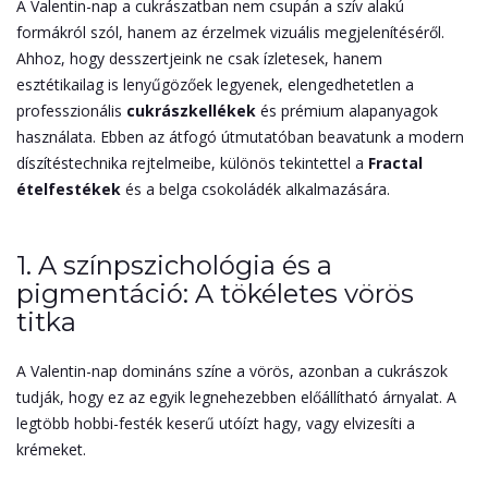
A Valentin-nap a cukrászatban nem csupán a szív alakú
formákról szól, hanem az érzelmek vizuális megjelenítéséről.
Ahhoz, hogy desszertjeink ne csak ízletesek, hanem
esztétikailag is lenyűgözőek legyenek, elengedhetetlen a
professzionális
cukrászkellékek
és prémium alapanyagok
használata. Ebben az átfogó útmutatóban beavatunk a modern
díszítéstechnika rejtelmeibe, különös tekintettel a
Fractal
ételfestékek
és a belga csokoládék alkalmazására.
1. A színpszichológia és a
pigmentáció: A tökéletes vörös
titka
A Valentin-nap domináns színe a vörös, azonban a cukrászok
tudják, hogy ez az egyik legnehezebben előállítható árnyalat. A
legtöbb hobbi-festék keserű utóízt hagy, vagy elvizesíti a
krémeket.