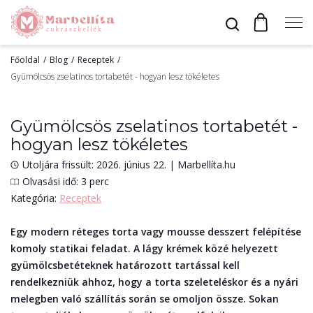
Főoldal
Blog
Receptek
Profil
Gyümölcsös zselatinos tortabetét - hogyan lesz tökéletes
Gyümölcsös zselatinos tortabetét -
Bevonók
hogyan lesz tökéletes
Utoljára frissült: 2026. június 22.
|
Marbellíta.hu
Olvasási idő: 3 perc
Díszítők
Kategória:
Receptek
Alapanyagok
Egy modern réteges torta vagy mousse desszert felépítése
komoly statikai feladat. A lágy krémek közé helyezett
gyümölcsbetéteknek határozott tartással kell
Egyéb
rendelkezniük ahhoz, hogy a torta szeleteléskor és a nyári
melegben való szállítás során se omoljon össze. Sokan