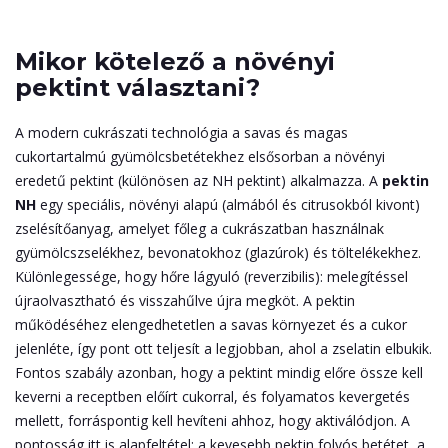
Mikor kötelező a növényi
pektint választani?
A modern cukrászati technológia a savas és magas
cukortartalmú gyümölcsbetétekhez elsősorban a növényi
eredetű pektint (különösen az NH pektint) alkalmazza. A
pektin
NH
egy speciális, növényi alapú (almából és citrusokból kivont)
zselésítőanyag, amelyet főleg a cukrászatban használnak
gyümölcszselékhez, bevonatokhoz (glazúrok) és töltelékekhez.
Különlegessége, hogy hőre lágyuló (reverzibilis): melegítéssel
újraolvasztható és visszahűlve újra megköt. A pektin
működéséhez elengedhetetlen a savas környezet és a cukor
jelenléte, így pont ott teljesít a legjobban, ahol a zselatin elbukik.
Fontos szabály azonban, hogy a pektint mindig előre össze kell
keverni a receptben előírt cukorral, és folyamatos kevergetés
mellett, forráspontig kell hevíteni ahhoz, hogy aktiválódjon. A
pontosság itt is alapfeltétel: a kevesebb pektin folyós betétet, a