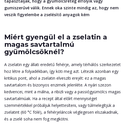
tapasztalják, hogy a gyümölcsréteg elfolyik vagy
gumiszerűvé válik. Ennek oka szinte mindig az, hogy nem
veszik figyelembe a zselésítő anyagok kém
Miért gyengül el a zselatin a
magas savtartalmú
gyümölcsöknél?
A zselatin egy állati eredetű fehérje, amely térhálós szerkezetet
hoz létre a folyadékban, így köti meg azt. Létezik azonban egy
kritikus pont, ahol a zselatin elveszíti erejét: ez a magas
savtartalom és bizonyos enzimek jelenléte. A nyári szezon
kedvencei, mint a málna, a ribizli vagy a passiógyümölcs magas
savtartalmúak. Ha a recept által előírt mennyiséget
szemmértékkel próbáljuk helyettesíteni, vagy túlmelegítjük a
zselatint (60 °C fölé), a fehérjeláncok véglegesen elszakadnak,
és a zselé soha nem fog megkötni.