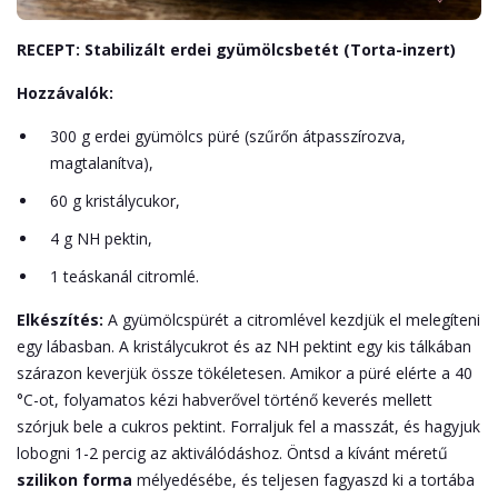
RECEPT: Stabilizált erdei gyümölcsbetét (Torta-inzert)
Hozzávalók:
300 g erdei gyümölcs püré (szűrőn átpasszírozva,
magtalanítva),
60 g kristálycukor,
4 g NH pektin,
1 teáskanál citromlé.
Elkészítés:
A gyümölcspürét a citromlével kezdjük el melegíteni
egy lábasban. A kristálycukrot és az NH pektint egy kis tálkában
szárazon keverjük össze tökéletesen. Amikor a püré elérte a 40
°C-ot, folyamatos kézi habverővel történő keverés mellett
szórjuk bele a cukros pektint. Forraljuk fel a masszát, és hagyjuk
lobogni 1-2 percig az aktiválódáshoz. Öntsd a kívánt méretű
szilikon forma
mélyedésébe, és teljesen fagyaszd ki a tortába