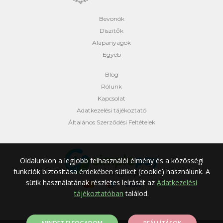
Bevonók
Díszítők
Alapanyagok
Egyéb
Blog
Rólunk
Kapcsolat
Adatkezelési tájékoztató
Általános Szerződési Feltételek
Oldalunkon a legjobb felhasználói élmény és a közösségi
funkciók biztosítása érdekében sütiket (cookie) használunk.
A
sütik használatának részletes leírását az
Adatkezelési
tájékoztatóban
találod.