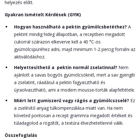
helyezés előtt.
Gyakran Ismételt Kérdések (GYIK)
Hogyan használható a pektin gyümölcsbetéthez?
A
pektint mindig hideg állapotban, a receptben megadott
cukorral szárazon elkeverve kell a 40 °C-os
gyümölcspüréhez adni, majd minimum 1-2 percig forralni az
aktiválódáshoz.
Helyettesíthető a pektin normál zselatinnal?
Nem
ajánlott a savas bogyós gyümölcsöknél, mert a sav gyengíti
a zselatint, ráadásul a pektin fagyasztható és
újraolvasztható, ami a modern mousse-torták alapfeltétele.
Miért lett gumiszerű vagy rágós a gyümölcszselé?
Ez
a zselésítő anyag túlkompenzálása miatt van. Ha nem
követed pontosan a recept grammra megadott értékeit és
túladagolod a rögzítőt, a textúra élvezhetetlenné válik.
Összefoglalás