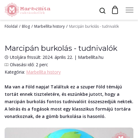
Főoldal
Blog
Marbellíta history
Marcipán burkolás - tudnivalók
Profil
Marcipán burkolás - tudnivalók
Utoljára frissült: 2024. április 22.
|
Marbellíta.hu
Bevonók
Olvasási idő: 2 perc
Kategória:
Marbellíta history
Díszítők
Ma van a Föld napja! Találtuk ez a szuper Föld témájú
tortát ennek tiszteletére, és eszünkbe jutott, hogy a
Alapanyagok
marcipán burkolás fontos tudnivalóit összeszedjük nektek.
A leírás és a fogások most egy klasszikus formájú tortára
vonatkoznak, de a gömb burkolása is hasonló.
Egyéb