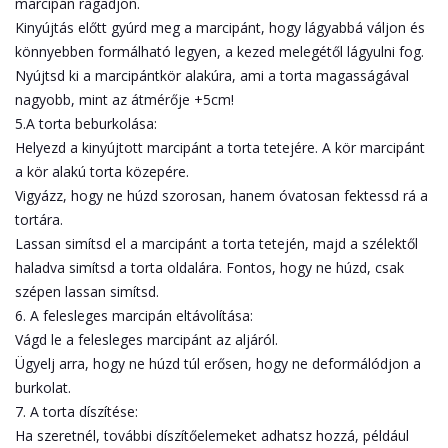
marcipán ragadjon.
Kinyújtás előtt gyúrd meg a marcipánt, hogy lágyabbá váljon és
könnyebben formálható legyen, a kezed melegétől lágyulni fog.
Nyújtsd ki a marcipántkör alakúra, ami a torta magasságával
nagyobb, mint az átmérője +5cm!
5.A torta beburkolása:
Helyezd a kinyújtott marcipánt a torta tetejére. A kör marcipánt
a kör alakú torta közepére.
Vigyázz, hogy ne húzd szorosan, hanem óvatosan fektessd rá a
tortára.
Lassan simítsd el a marcipánt a torta tetején, majd a szélektől
haladva simítsd a torta oldalára. Fontos, hogy ne húzd, csak
szépen lassan simítsd.
6. A felesleges marcipán eltávolítása:
Vágd le a felesleges marcipánt az aljáról.
Ügyelj arra, hogy ne húzd túl erősen, hogy ne deformálódjon a
burkolat.
7. A torta díszítése:
Ha szeretnél, további díszítőelemeket adhatsz hozzá, például