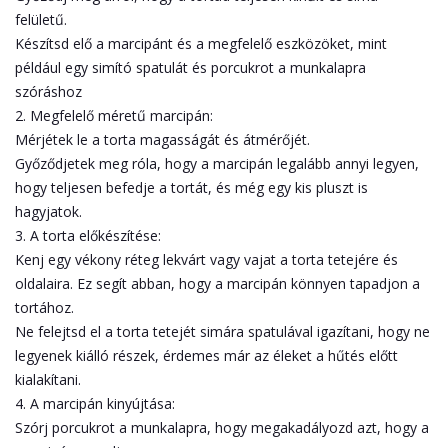
felületű.
Készítsd elő a marcipánt és a megfelelő eszközöket, mint
például egy simító spatulát és porcukrot a munkalapra
szóráshoz
2. Megfelelő méretű marcipán:
Mérjétek le a torta magasságát és átmérőjét.
Győződjetek meg róla, hogy a marcipán legalább annyi legyen,
hogy teljesen befedje a tortát, és még egy kis pluszt is
hagyjatok.
3. A torta előkészítése:
Kenj egy vékony réteg lekvárt vagy vajat a torta tetejére és
oldalaira. Ez segít abban, hogy a marcipán könnyen tapadjon a
tortához.
Ne felejtsd el a torta tetejét simára spatulával igazítani, hogy ne
legyenek kiálló részek, érdemes már az éleket a hűtés előtt
kialakítani.
4. A marcipán kinyújtása:
Szórj porcukrot a munkalapra, hogy megakadályozd azt, hogy a