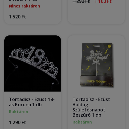
1 290 Ft
1 160 Ft
Nincs raktáron
1 520 Ft
Tortadísz - Ezüst 18-
Tortadísz - Ezüst
as Korona 1 db
Boldog
Születésnapot
Raktáron
Beszúró 1 db
1 290 Ft
Raktáron