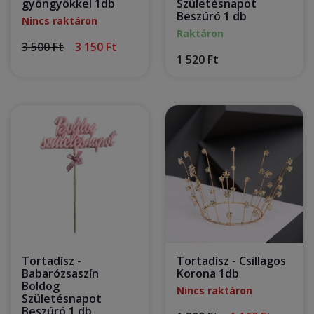
gyöngyökkel 1db
Születésnapot
Beszúró 1 db
Nincs raktáron
Raktáron
3 500 Ft
3 150 Ft
1 520 Ft
Tortadísz -
Tortadísz - Csillagos
Babarózsaszín
Korona 1db
Boldog
Nincs raktáron
Születésnapot
Beszúró 1 db