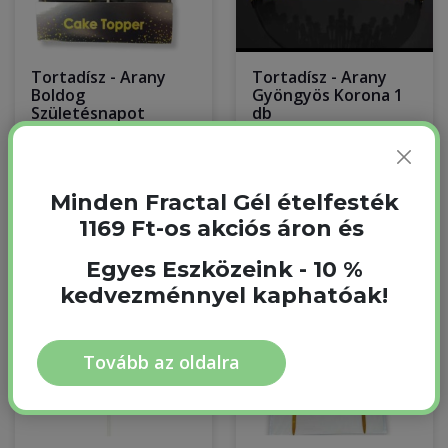
Tortadísz - Arany
Tortadísz - Arany
Boldog
Gyöngyös Korona 1
Születésnapot
db
Beszúró 1 db
Nincs raktáron
Raktáron
1 290 Ft
1 520 Ft
Minden Fractal Gél ételfesték
1169 Ft-os akciós áron és
Egyes Eszközeink - 10 %
kedvezménnyel kaphatóak!
Tovább az oldalra