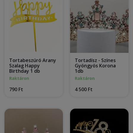
Tortabeszúró Arany
Tortadísz - Színes
Szalag Happy
Gyöngyös Korona
Birthday 1 db
1db
Raktáron
Raktáron
790 Ft
4 500 Ft