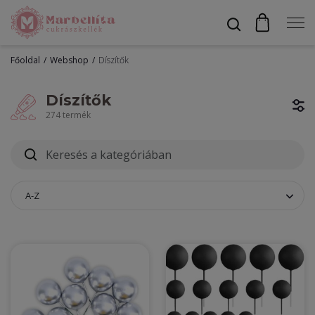
Főoldal
Webshop
Díszítők
Profil
Díszítők
274 termék
Bevonók
Díszítők
A-Z
Alapanyagok
Egyéb