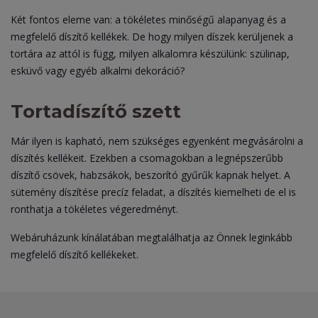
Két fontos eleme van: a tökéletes minőségű alapanyag és a
megfelelő díszítő kellékek. De hogy milyen díszek kerüljenek a
tortára az attól is függ, milyen alkalomra készülünk: szülinap,
esküvő vagy egyéb alkalmi dekoráció?
Tortadíszítő szett
Már ilyen is kapható, nem szükséges egyenként megvásárolni a
díszítés kellékeit. Ezekben a csomagokban a legnépszerűbb
díszítő csövek, habzsákok, beszorító gyűrűk kapnak helyet. A
sütemény díszítése precíz feladat, a díszítés kiemelheti de el is
ronthatja a tökéletes végeredményt.
Webáruházunk kínálatában megtalálhatja az Önnek leginkább
megfelelő díszítő kellékeket.