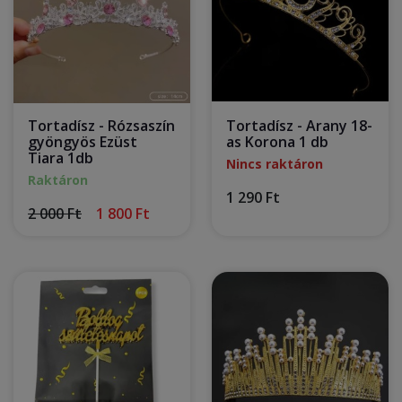
Tortadísz - Rózsaszín
Tortadísz - Arany 18-
gyöngyös Ezüst
as Korona 1 db
Tiara 1db
Nincs raktáron
Raktáron
1 290 Ft
2 000 Ft
1 800 Ft