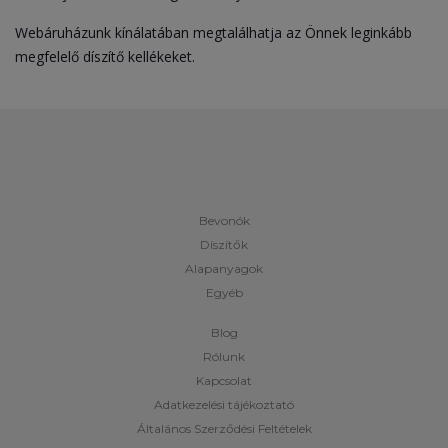
Webáruházunk kínálatában megtalálhatja az Önnek leginkább
megfelelő díszítő kellékeket.
Bevonók
Díszítők
Alapanyagok
Egyéb
Blog
Rólunk
Kapcsolat
Adatkezelési tájékoztató
Általános Szerződési Feltételek