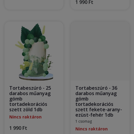
1 990 Ft
Tortabeszúró - 25
Tortabeszúró - 36
darabos műanyag
darabos műanyag
gömb
gömb
tortadekorációs
tortadekorációs
szett zöld 1db
szett fekete-arany-
ezüst-fehér 1db
Nincs raktáron
1 csomag
1 990 Ft
Nincs raktáron