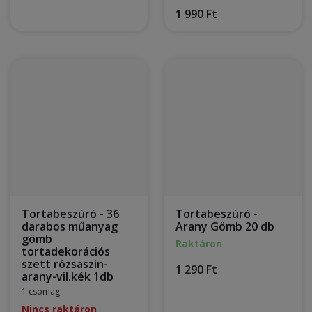
1 990 Ft
Tortabeszúró - 36
Tortabeszúró -
darabos műanyag
Arany Gömb 20 db
gömb
Raktáron
tortadekorációs
szett rózsaszín-
1 290 Ft
arany-vil.kék 1db
1 csomag
Nincs raktáron