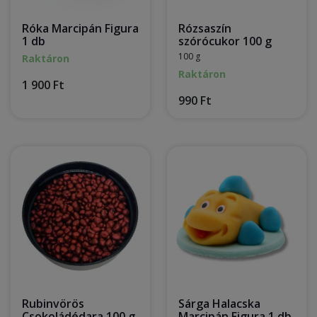
Róka Marcipán Figura
Rózsaszín
1 db
szórócukor 100 g
100 g
Raktáron
Raktáron
1 900 Ft
990 Ft
Rubinvörös
Sárga Halacska
Csokoládédara 100 g
Marcipán Figura 1 db