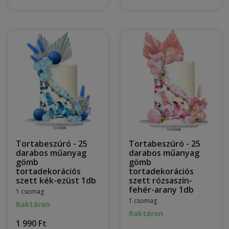
Tortabeszúró - 25
Tortabeszúró - 25
darabos műanyag
darabos műanyag
gömb
gömb
tortadekorációs
tortadekorációs
szett kék-ezüst 1db
szett rózsaszín-
fehér-arany 1db
1 csomag
1 csomag
Raktáron
Raktáron
1 990 Ft