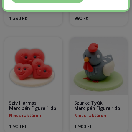
Gratulálunk 1 db
Keresztelői Lány 1db
Raktáron
Nincs raktáron
1 390 Ft
990 Ft
Szív Hármas
Szürke Tyúk
Marcipán Figura 1 db
Marcipán Figura 1db
Nincs raktáron
Nincs raktáron
1 900 Ft
1 900 Ft