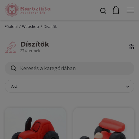
Főoldal
Webshop
Díszítők
Profil
Díszítők
274 termék
Bevonók
Díszítők
A-Z
Alapanyagok
Egyéb