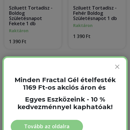
Sziluett Tortadísz -
Sziluett Tortadísz -
Boldog
Fehér Boldog
Születésnapot
Születésnapot 1 db
Fekete 1 db
Raktáron
Raktáron
1 390 Ft
1 390 Ft
Minden Fractal Gél ételfesték
1169 Ft-os akciós áron és
Egyes Eszközeink - 10 %
kedvezménnyel kaphatóak!
Sziluett Tortadísz -
Sziluett Tortadísz
Tovább az oldalra