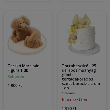
Tacskó Marcipán
Tortabeszúró - 25
Figura 1 db
darabos műanyag
gömb
Raktáron
tortadekorációs
szett barack-citrom
1 900 Ft
1db
1 csomag
Nincs raktáron
1 990 Ft