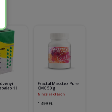
övényi
Fractal Masstex Pure
balap 1 l
CMC 50 g
Nincs raktáron
1 499 Ft