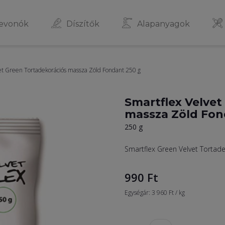
evonók
Díszítők
Alapanyagok
et Green Tortadekorációs massza Zöld Fondant 250 g
Smartflex Velvet
massza Zöld Fon
250 g
Smartflex Green Velvet Tortad
990
Ft
Egységár: 3 960 Ft / kg