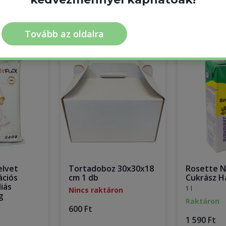
Tovább az oldalra
elvet
Tortadoboz 30x30x18
Rosette N
ációs
cm 1 db
Cukrász Ha
iás
1 l
Nincs raktáron
g
Raktáron
600 Ft
1 590 Ft