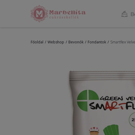
B
Főoldal
Webshop
Bevonók
Fondantok
Smartflex Velv