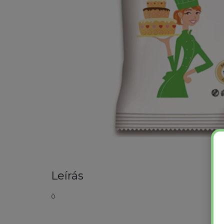
Leírás
ö