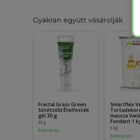
Gyakran együtt vásárolják
Fractal Grass Green
Smartflex V
Sötétzöld Ételfesték
Tortadekor
gél 30 g
massza Vaníl
Fondant 1 k
30 g
1 kg
Raktáron
Raktáron