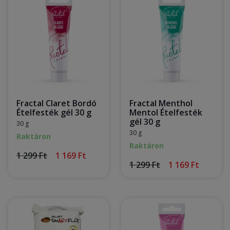
Fractal Claret Bordó
Fractal Menthol
Ételfesték gél 30 g
Mentol Ételfesték
gél 30 g
30 g
30 g
Raktáron
Raktáron
1 299 Ft
1 169 Ft
1 299 Ft
1 169 Ft