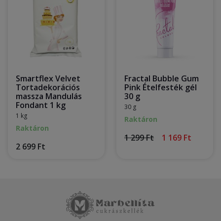
Smartflex Velvet
Fractal Bubble Gum
Tortadekorációs
Pink Ételfesték gél
massza Mandulás
30 g
Fondant 1 kg
30 g
1 kg
Raktáron
Raktáron
1 299 Ft
1 169 Ft
2 699 Ft