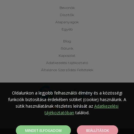
Bevonók
Díszítők
Alapanyagok
Egyéb
Blog
Rólunk
Kapcsolat
Adatkezelési tájékoztató
Általános Szerződési Feltételek
Oldalunkon a legjobb felhasználói élmény és a közösségi
funkciók biztosítása érdekében sütiket (cookie) használunk.
A
sütik használatának részletes leírását az
Adatkezelési
tájékoztatóban
találod.
MINDET ELFOGADOM
BEÁLLÍTÁSOK