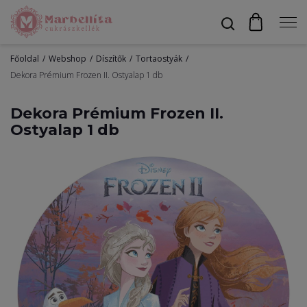
Főoldal
Webshop
Díszítők
Tortaostyák
Profil
Dekora Prémium Frozen II. Ostyalap 1 db
Dekora Prémium Frozen II.
Ostyalap 1 db
Bevonók
Díszítők
Alapanyagok
Egyéb