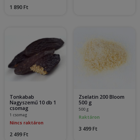
1 890 Ft
Tonkabab
Zselatin 200 Bloom
Nagyszemű 10 db 1
500 g
csomag
500 g
1 csomag
Raktáron
Nincs raktáron
3 499 Ft
2 499 Ft