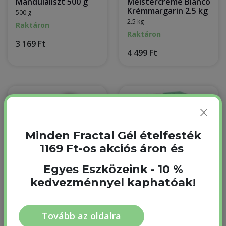
Mandulaliszt 500 g
Meistercreme Bianco
Krémmargarin 2.5 kg
500 g
2.5 kg
Raktáron
Raktáron
3 169 Ft
4 499 Ft
Minden Fractal Gél ételfesték
1169 Ft-os akciós áron és
Egyes Eszközeink - 10 %
kedvezménnyel kaphatóak!
Naarmann Állati
Rosette Növényi
Eredetű 35 %-os
Cukrász Habalap 1 l
Tovább az oldalra
Tejszín 1 l
1 l