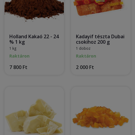
Holland Kakaó 22 - 24
Kadayif tészta Dubai
% 1 kg
csokihoz 200 g
1 kg
1 doboz
Raktáron
Raktáron
7 800 Ft
2 000 Ft