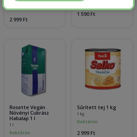
1 l
Raktáron
Raktáron
1 590 Ft
2 999 Ft
Rosette Vegán
Sűrített tej 1 kg
Növényi Cukrász
1 kg
Habalap 1 l
Raktáron
1 l
Raktáron
2 999 Ft