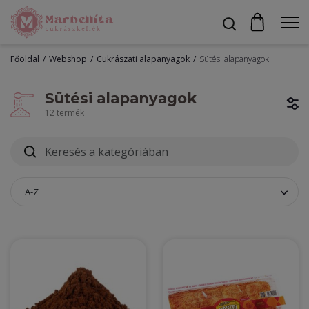
Főoldal
Webshop
Cukrászati alapanyagok
Sütési alapanyagok
Profil
Sütési alapanyagok
12 termék
Bevonók
Díszítők
A-Z
Alapanyagok
Egyéb