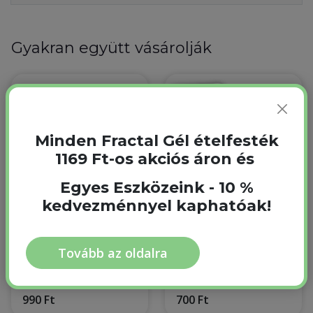
Gyakran együtt vásárolják
Minden Fractal Gél ételfesték
1169 Ft-os akciós áron és
Egyes Eszközeink - 10 %
kedvezménnyel kaphatóak!
Rózsaszín
Marcipán Répa 5 db 1
szórócukor 100 g
csomag
Tovább az oldalra
100 g
1 csomag
Raktáron
Raktáron
990 Ft
700 Ft