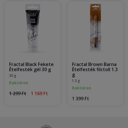
Fractal Black Fekete
Fractal Brown Barna
Ételfesték gél 30 g
Ételfesték filctoll 1.3
g
30 g
1.3 g
Raktáron
Raktáron
1 299 Ft
1 169 Ft
1 399 Ft