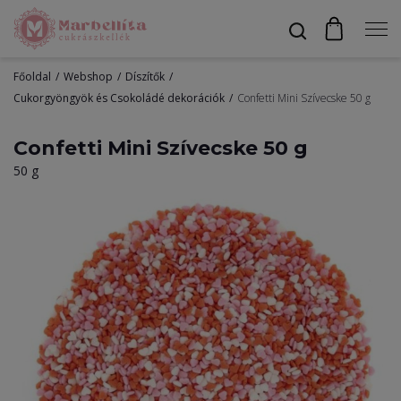
Főoldal
Webshop
Díszítők
Profil
Cukorgyöngyök és Csokoládé dekorációk
Confetti Mini Szívecske 50 g
Confetti Mini Szívecske 50 g
50 g
Bevonók
Díszítők
Alapanyagok
Egyéb