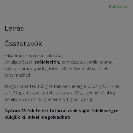
Raktáron
Leírás
Összetevők
kakaómassza, cukor, kakaóvaj,
emulgeálószer:
szójalecitin,
természetes vanília aroma.
Kakaó szárazanyag legalább: 54,5%. Nyomokban tejet
tartalmazhat!
Átlagos tápérték 100 g termékben: energia: 2307 kJ/551 kcal;
zsír: 37 g, amelyből telített zsírsavak: 22 g; szénhidrát: 46 g,
amelyből cukrok: 43 g; fehérje: 5,1 g; só: 0,01 g.
Nyáron 25 fok felett futárral csak saját felelősségre
küldjük ki, mivel megolvadhat!