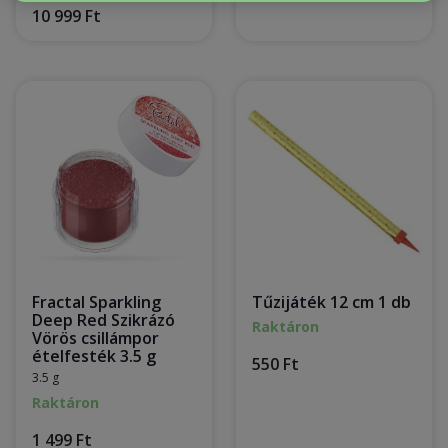
10 999 Ft
Fractal Sparkling
Tűzijáték 12 cm 1 db
Deep Red Szikrázó
Raktáron
Vörös csillámpor
ételfesték 3.5 g
550 Ft
3.5 g
Raktáron
1 499 Ft