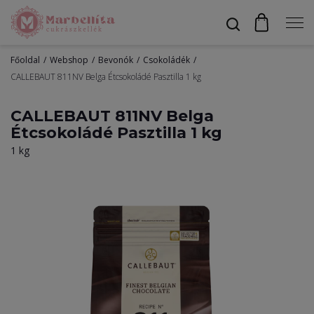
Főoldal
Webshop
Bevonók
Csokoládék
Profil
CALLEBAUT 811NV Belga Étcsokoládé Pasztilla 1 kg
CALLEBAUT 811NV Belga
Étcsokoládé Pasztilla 1 kg
Bevonók
1 kg
Díszítők
Alapanyagok
Egyéb