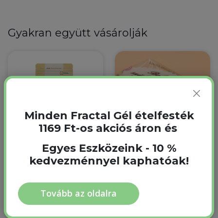
Gyakran együtt vásárolják
Minden Fractal Gél ételfesték
1169 Ft-os akciós áron és
Egyes Eszközeink - 10 %
CALLEBAUT W2NV
Boldog
kedvezménnyel kaphatóak!
Belga Fehér
Születésnapot
Csokoládé Pasztilla 1
Mandulás Cukortábla
kg
Ovális 1 db
Tovább az oldalra
1 kg
Raktáron
Nincs raktáron
350 Ft