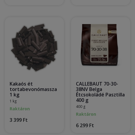
Kakaós ét
CALLEBAUT 70-30-
tortabevonómassza
38NV Belga
1 kg
Étcsokoládé Pasztilla
400 g
1 kg
400 g
Raktáron
Raktáron
3 399 Ft
6 299 Ft