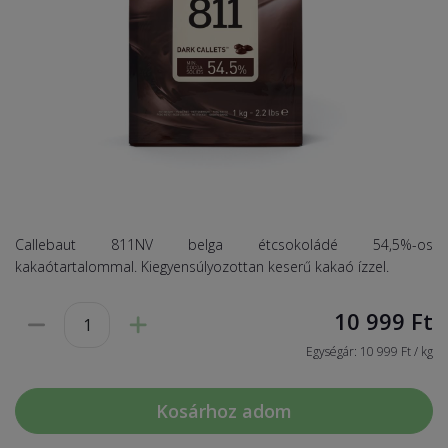
Callebaut 811NV belga étcsokoládé 54,5%-os
kakaótartalommal. Kiegyensúlyozottan keserű kakaó ízzel.
10 999
Ft
Egységár: 10 999 Ft / kg
Kosárhoz adom