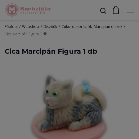
Főoldal
Webshop
Díszítők
Cukordekorációk, Marcipán díszek
Profil
Cica Marcipán Figura 1 db
Cica Marcipán Figura 1 db
Bevonók
Díszítők
Alapanyagok
Egyéb