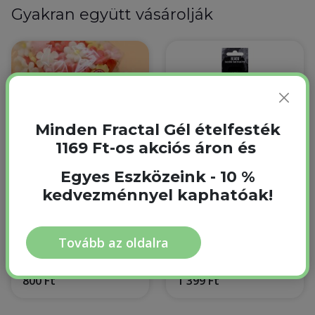
Gyakran együtt vásárolják
Minden Fractal Gél ételfesték
1169 Ft-os akciós áron és
Egyes Eszközeink - 10 %
kedvezménnyel kaphatóak!
Marcipán Apróvirág
Fractal Black Fekete
Vegyes szín 10 db 1
Ételfesték filctoll 1.3
csomag
g
1 csomag
1.3 g
Tovább az oldalra
Raktáron
Raktáron
800 Ft
1 399 Ft