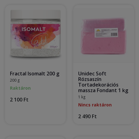
Fractal Isomalt 200 g
Unidec Soft
Rózsaszín
200 g
Tortadekorációs
Raktáron
massza Fondant 1 kg
1 kg
2 100 Ft
Nincs raktáron
2 490 Ft