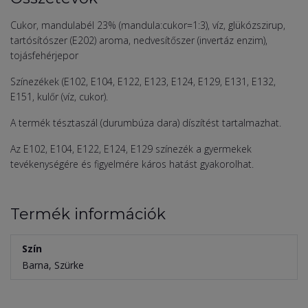
Cukor, mandulabél 23% (mandula:cukor=1:3), víz, glükózszirup,
tartósítószer (E202) aroma, nedvesítőszer (invertáz enzim),
tojásfehérjepor
Színezékek (E102, E104, E122, E123, E124, E129, E131, E132,
E151, kulőr (víz, cukor).
A termék tésztaszál (durumbúza dara) díszítést tartalmazhat.
Az E102, E104, E122, E124, E129 színezék a gyermekek
tevékenységére és figyelmére káros hatást gyakorolhat.
Termék információk
Szín
Barna, Szürke