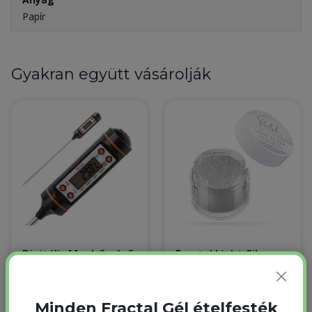
Papír
Gyakran együtt vásárolják
Digitális Maghőmérő
Fractal Light Silver
Világos Metál Ezüst
Raktáron
csillámpor Étel
dekorációs
3 499 Ft
3 149 Ft
porfesték 2,6 g
Minden Fractal Gél ételfesték