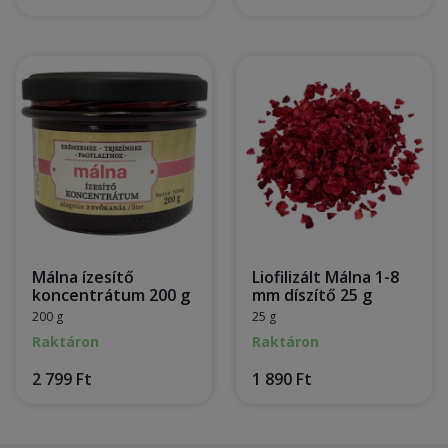
Málna ízesítő
Liofilizált Málna 1-8
koncentrátum 200 g
mm díszítő 25 g
200 g
25 g
Raktáron
Raktáron
2 799 Ft
1 890 Ft