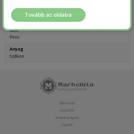
Termék információk
Tovább az oldalra
Szín
Piros
Anyag
Szilikon
Bevonók
Díszítők
Alapanyagok
Egyéb