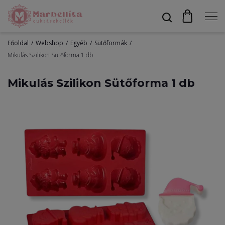
Főoldal
Webshop
Egyéb
Sütőformák
Profil
Mikulás Szilikon Sütőforma 1 db
Mikulás Szilikon Sütőforma 1 db
Bevonók
Díszítők
Alapanyagok
Egyéb