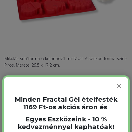
Mikulás sütőforma 6 különböző mintával. A szilikon forma színe:
Piros. Mérete: 29,5 x 17,2 cm.
1 990
Ft
Egységár: 1 990 Ft
Minden Fractal Gél ételfesték
1169 Ft-os akciós áron és
Kosárhoz adom
Egyes Eszközeink - 10 %
Raktáron
kedvezménnyel kaphatóak!