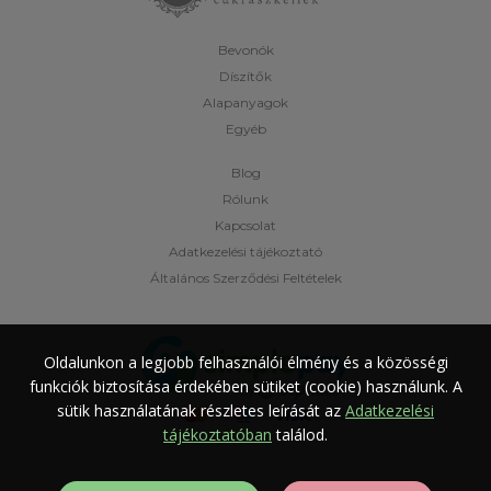
Bevonók
Díszítők
Alapanyagok
Egyéb
Blog
Rólunk
Kapcsolat
Adatkezelési tájékoztató
Általános Szerződési Feltételek
Oldalunkon a legjobb felhasználói élmény és a közösségi
funkciók biztosítása érdekében sütiket (cookie) használunk.
A
sütik használatának részletes leírását az
Adatkezelési
tájékoztatóban
találod.