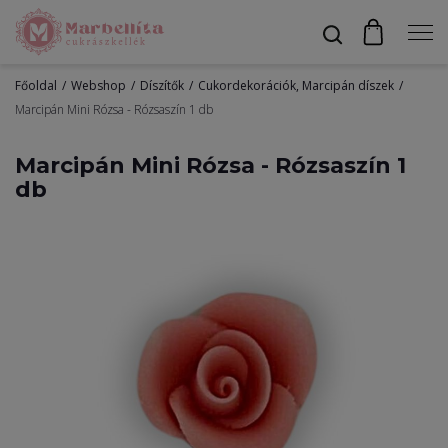
Főoldal
Webshop
Díszítők
Cukordekorációk, Marcipán díszek
Profil
Marcipán Mini Rózsa - Rózsaszín 1 db
Marcipán Mini Rózsa - Rózsaszín 1
db
Bevonók
Díszítők
Alapanyagok
Egyéb