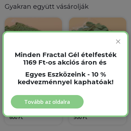
Gyakran együtt vásárolják
Minden Fractal Gél ételfesték
1169 Ft-os akciós áron és
Egyes Eszközeink - 10 %
kedvezménnyel kaphatóak!
Marcipán Zöld
Marcipán Zöld
Nagylevél 10 db 1
Minilevél 10 db 1
csomag
csomag
1 csomag
1 csomag
Tovább az oldalra
Raktáron
Raktáron
600 Ft
500 Ft