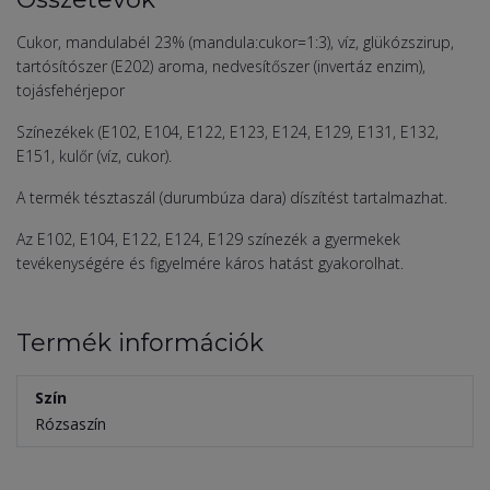
Cukor, mandulabél 23% (mandula:cukor=1:3), víz, glükózszirup,
tartósítószer (E202) aroma, nedvesítőszer (invertáz enzim),
tojásfehérjepor
Színezékek (E102, E104, E122, E123, E124, E129, E131, E132,
E151, kulőr (víz, cukor).
A termék tésztaszál (durumbúza dara) díszítést tartalmazhat.
Az E102, E104, E122, E124, E129 színezék a gyermekek
tevékenységére és figyelmére káros hatást gyakorolhat.
Termék információk
Szín
Rózsaszín