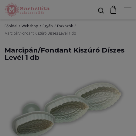
Főoldal
Webshop
Egyéb
Eszközök
Profil
Marcipán/Fondant Kiszúró Díszes Levél 1 db
Marcipán/Fondant Kiszúró Díszes
Levél 1 db
Bevonók
Díszítők
Alapanyagok
Egyéb