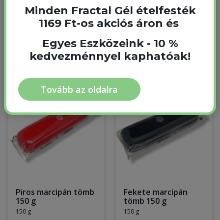
Prémium arany
Tűzijáték 12 cm 1 db
Minden Fractal Gél ételfesték
Tortakarton 28 cm 1
Raktáron
db
1169 Ft-os akciós áron és
Nincs raktáron
550 Ft
Egyes Eszközeink - 10 %
380 Ft
kedvezménnyel kaphatóak!
Tovább az oldalra
Piros marcipán tömb
Fekete marcipán
150 g
tömb 150 g
150 g
150 g