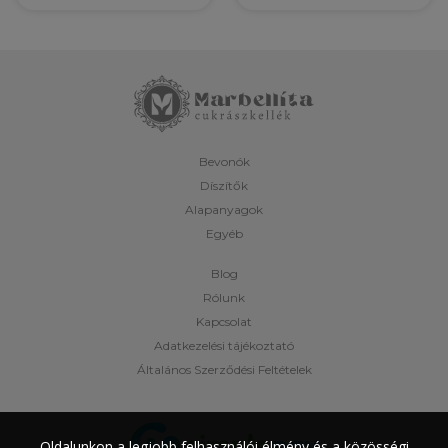
Bevonók
Díszítők
Alapanyagok
Egyéb
Blog
Rólunk
Kapcsolat
Adatkezelési tájékoztató
Általános Szerződési Feltételek
Oldalunkon a legjobb felhasználói élmény és a közösségi