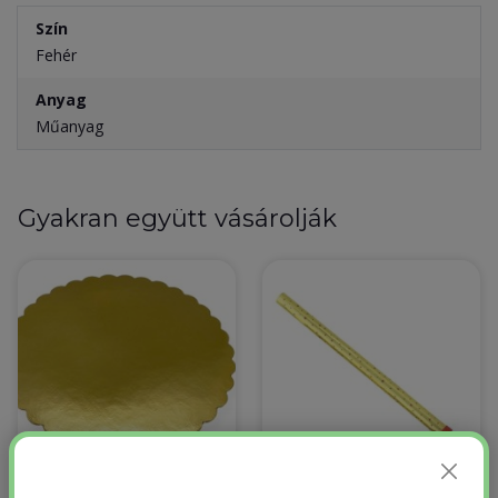
Szín
Fehér
Anyag
Műanyag
Gyakran együtt vásárolják