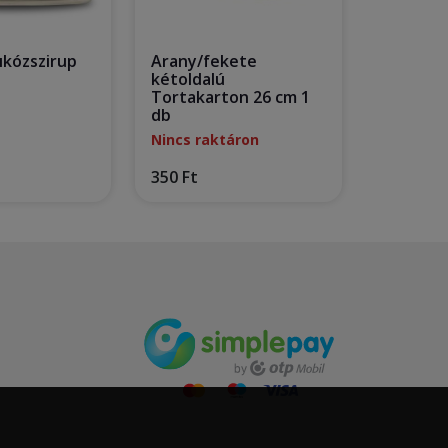
ükózszirup
Arany/fekete
kétoldalú
Tortakarton 26 cm 1
db
Nincs raktáron
350 Ft