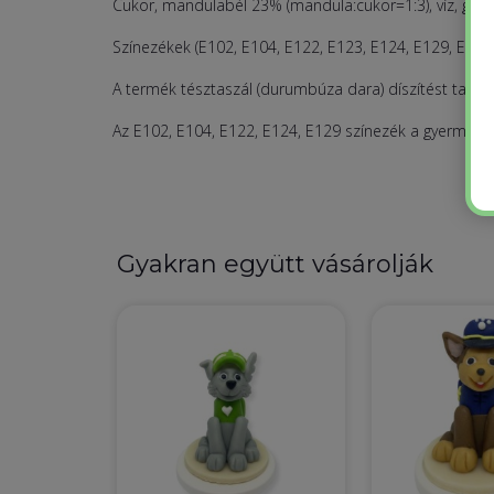
Cukor, mandulabél 23% (mandula:cukor=1:3), víz, glükó
Színezékek (E102, E104, E122, E123, E124, E129, E131, E
A termék tésztaszál (durumbúza dara) díszítést tarta
Az E102, E104, E122, E124, E129 színezék a gyermekek
Gyakran együtt vásárolják