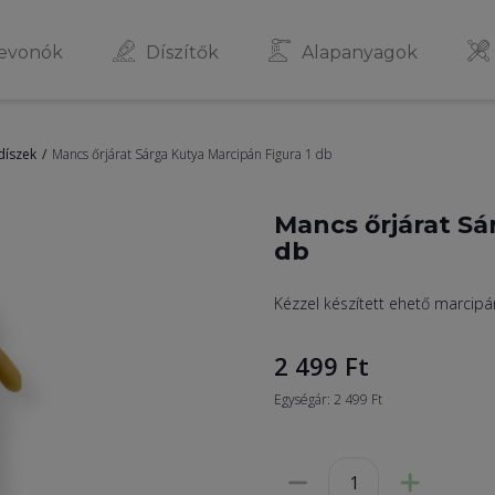
evonók
Díszítők
Alapanyagok
díszek
Mancs őrjárat Sárga Kutya Marcipán Figura 1 db
Mancs őrjárat Sá
db
Kézzel készített ehető marcipá
2 499
Ft
Egységár: 2 499 Ft