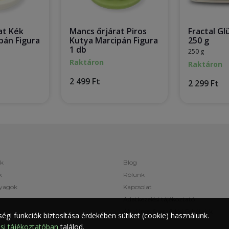
at Kék
Mancs őrjárat Piros
Fractal Gl
pán Figura
Kutya Marcipán Figura
250 g
1 db
250 g
Raktáron
Raktáron
2 499 Ft
2 299 Ft
k
Blog
k
Rólunk
yagok
Kapcsolat
Adatkezelési tájékoztató
Általános Szerződési Feltételek
égi funkciók biztosítása érdekében sütiket (cookie) használunk.
si tájékoztatóban
találod.