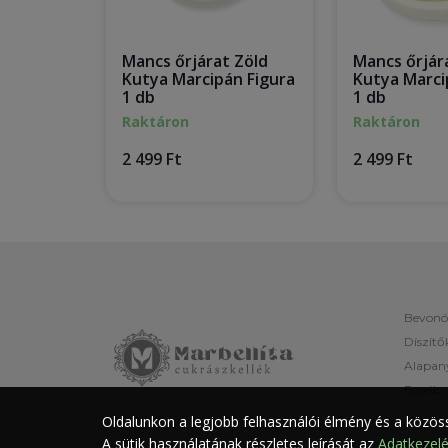
Mancs őrjárat Zöld
Mancs őrjár
Kutya Marcipán Figura
Kutya Marci
1 db
1 db
Raktáron
Raktáron
2 499 Ft
2 499 Ft
Bevonó
Díszítő
Alapan
Egyéb
Oldalunkon a legjobb felhasználói élmény és a közöss
A sütik használatának részletes leírását az
Adatkezelé