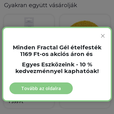
Gyakran együtt vásárolják
Minden Fractal Gél ételfesték
1169 Ft-os akciós áron és
Egyes Eszközeink - 10 %
kedvezménnyel kaphatóak!
Fractal White Fehér
Arany Szórócukor
Ételfesték filctoll 1.3
100 g
g
100 g
1.3 g
Raktáron
Tovább az oldalra
Raktáron
1 499 Ft
1 399 Ft