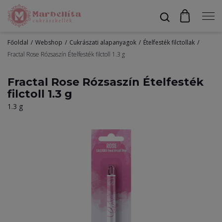
Főoldal
Webshop
Cukrászati alapanyagok
Ételfesték filctollak
Profil
Fractal Rose Rózsaszín Ételfesték filctoll 1.3 g
Fractal Rose Rózsaszín Ételfesték
filctoll 1.3 g
Bevonók
1.3 g
Díszítők
Alapanyagok
Egyéb