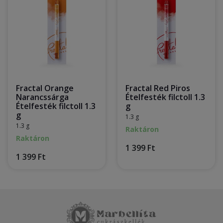
Fractal Orange
Fractal Red Piros
Narancssárga
Ételfesték filctoll 1.3
Ételfesték filctoll 1.3
g
g
1.3 g
1.3 g
Raktáron
Raktáron
1 399 Ft
1 399 Ft