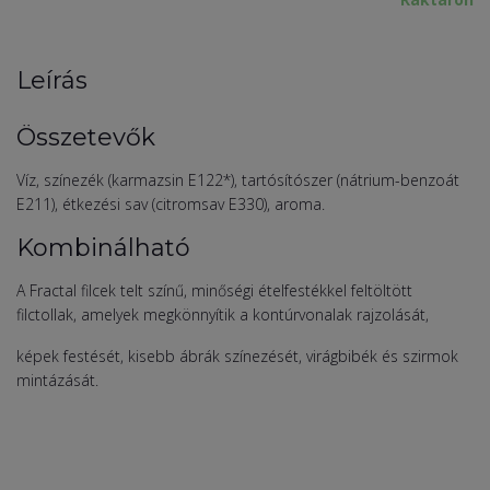
Leírás
Összetevők
Víz, színezék (karmazsin E122*), tartósítószer (nátrium-benzoát
E211), étkezési sav (citromsav E330), aroma.
Kombinálható
A Fractal filcek telt színű, minőségi ételfestékkel feltöltött
filctollak, amelyek megkönnyítik a kontúrvonalak rajzolását,
képek festését, kisebb ábrák színezését, virágbibék és szirmok
mintázását.