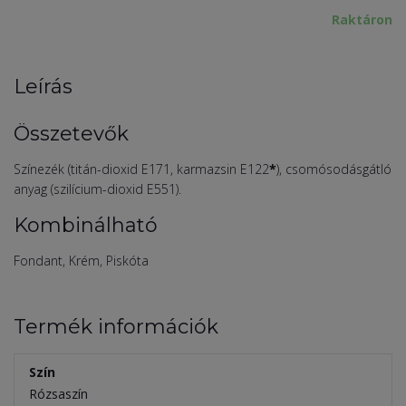
Raktáron
Leírás
Összetevők
Színezék (titán-dioxid E171, karmazsin E122
*
), csomósodásgátló
anyag (szilícium-dioxid E551).
Kombinálható
Fondant, Krém, Piskóta
Termék információk
Szín
Rózsaszín