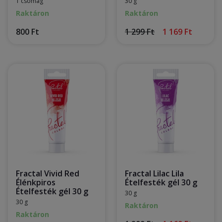
1 csomag
30 g
Raktáron
Raktáron
800 Ft
1 299 Ft
1 169 Ft
Fractal Vivid Red
Fractal Lilac Lila
Élénkpiros
Ételfesték gél 30 g
Ételfesték gél 30 g
30 g
30 g
Raktáron
Raktáron