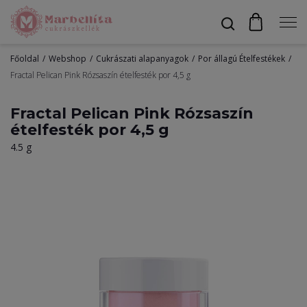
Főoldal
Webshop
Cukrászati alapanyagok
Por állagú Ételfestékek
Profil
Fractal Pelican Pink Rózsaszín ételfesték por 4,5 g
Fractal Pelican Pink Rózsaszín
ételfesték por 4,5 g
Bevonók
4.5 g
Díszítők
Alapanyagok
Egyéb