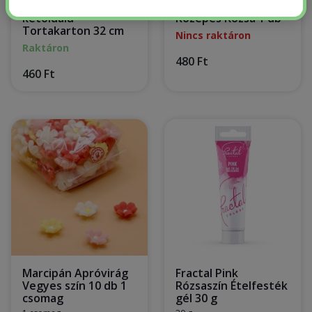
Arany/fekete
Ostyavirág Piros
kétoldalú
Közepes Rózsa 1 db
Tortakarton 32 cm
Nincs raktáron
Raktáron
480 Ft
460 Ft
Marcipán Apróvirág
Fractal Pink
Vegyes szín 10 db 1
Rózsaszín Ételfesték
csomag
gél 30 g