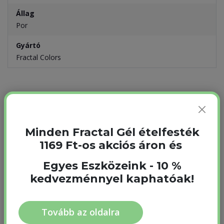
Állag
Por
Gyártó
Fractal Colors
Gyakran együtt vásárolják
Minden Fractal Gél ételfesték
1169 Ft-os akciós áron és
Egyes Eszközeink - 10 %
kedvezménnyel kaphatóak!
Tovább az oldalra