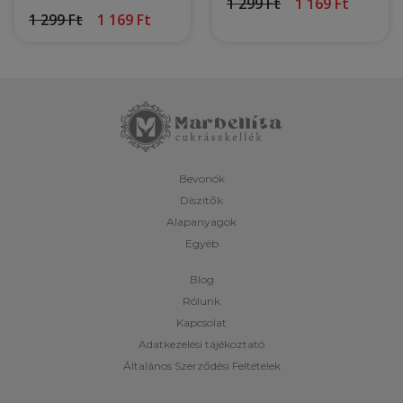
1 299 Ft
1 169 Ft
1 299 Ft
1 169 Ft
Bevonók
Díszítők
Alapanyagok
Egyéb
Blog
Rólunk
Kapcsolat
Adatkezelési tájékoztató
Általános Szerződési Feltételek