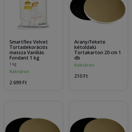
Smartflex Velvet
Arany/fekete
Tortadekorációs
kétoldalú
massza Vaníliás
Tortakarton 20 cm 1
Fondant 1 kg
db
1 kg
Raktáron
Raktáron
210 Ft
2 699 Ft