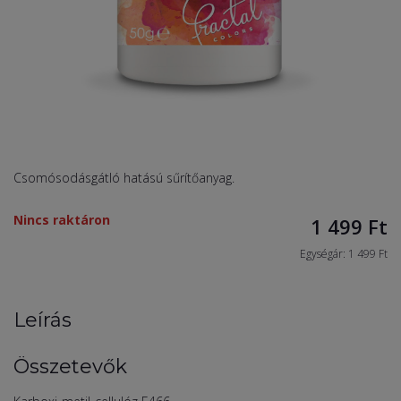
Csomósodásgátló hatású sűrítőanyag.
Nincs raktáron
1 499
Ft
Egységár: 1 499 Ft
Leírás
Összetevők