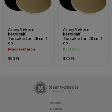
Arany/fekete
Arany/fekete
kétoldalú
kétoldalú
Tortakarton 26 cm 1
Tortakarton 28 cm 1
db
db
Nincs raktáron
Raktáron
350 Ft
380 Ft
Bevonók
Díszítők