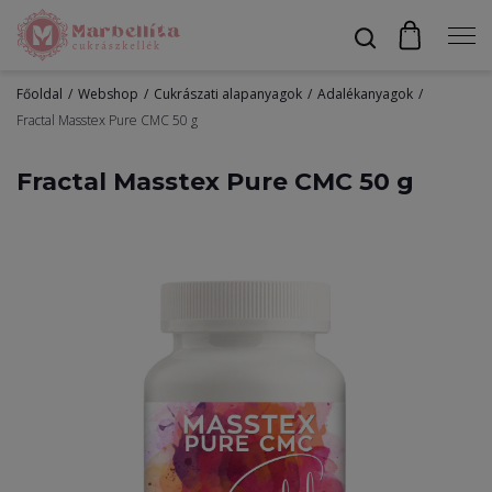
Főoldal
Webshop
Cukrászati alapanyagok
Adalékanyagok
Profil
Fractal Masstex Pure CMC 50 g
Fractal Masstex Pure CMC 50 g
Bevonók
Díszítők
Alapanyagok
Egyéb