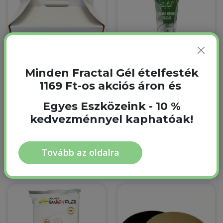
Minden Fractal Gél ételfesték
1169 Ft-os akciós áron és
Tortadoboz
Fractal Grass Green
30x30x18 cm 1 db
Sötétzöld Ételfesték
Egyes Eszközeink - 10 %
gél 30 g
Nincs raktáron
kedvezménnyel kaphatóak!
30 g
600 Ft
Raktáron
1 299 Ft
1 169 Ft
Tovább az oldalra