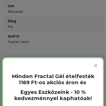
Szín
Rózsaszín
Állag
Por
Gyártó
Fractal Colors
Gyakran együtt vásárolják
Minden Fractal Gél ételfesték
1169 Ft-os akciós áron és
Egyes Eszközeink - 10 %
kedvezménnyel kaphatóak!