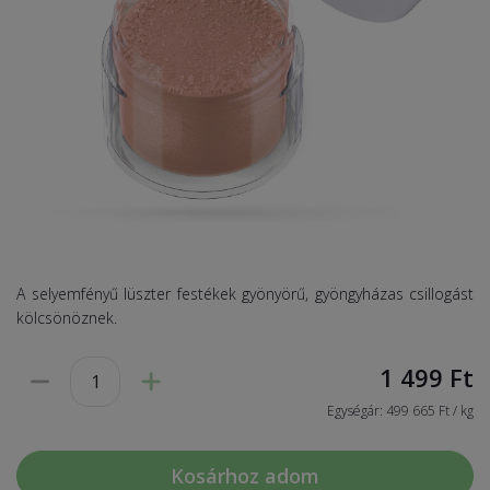
A selyemfényű lüszter festékek gyönyörű, gyöngyházas csillogást
kölcsönöznek.
1 499
Ft
Egységár: 499 665 Ft / kg
Kosárhoz adom