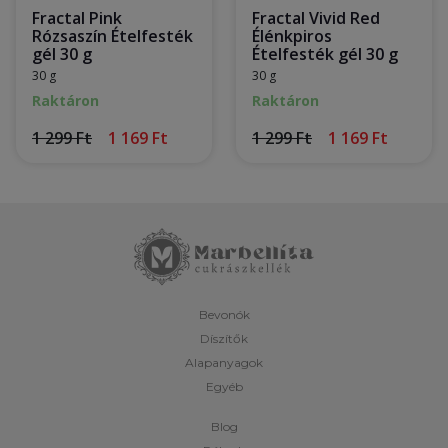
Fractal Pink
Fractal Vivid Red
Rózsaszín Ételfesték
Élénkpiros
gél 30 g
Ételfesték gél 30 g
30 g
30 g
Raktáron
Raktáron
1 299 Ft
1 169 Ft
1 299 Ft
1 169 Ft
Bevonók
Díszítők
Alapanyagok
Egyéb
Blog