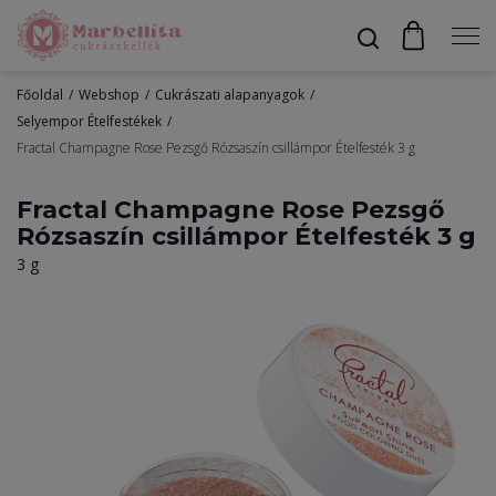
Főoldal
Webshop
Cukrászati alapanyagok
Profil
Selyempor Ételfestékek
Fractal Champagne Rose Pezsgő Rózsaszín csillámpor Ételfesték 3 g
Fractal Champagne Rose Pezsgő
Bevonók
Rózsaszín csillámpor Ételfesték 3 g
3 g
Díszítők
Alapanyagok
Egyéb