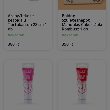
Arany/fekete
Boldog
kétoldalú
Születésnapot
Tortakarton 28 cm 1
Mandulás Cukortábla
db
Rombusz 1 db
Raktáron
Raktáron
380 Ft
350 Ft