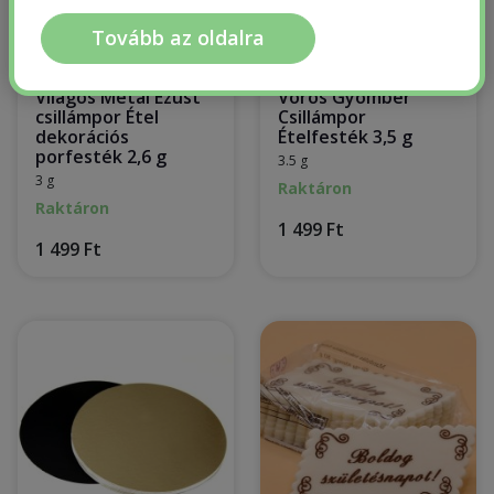
Tovább az oldalra
Fractal Light Silver
Fractal Antique Gold
Világos Metál Ezüst
Vörös Gyömbér
csillámpor Étel
Csillámpor
dekorációs
Ételfesték 3,5 g
porfesték 2,6 g
3.5 g
3 g
Raktáron
Raktáron
1 499 Ft
1 499 Ft