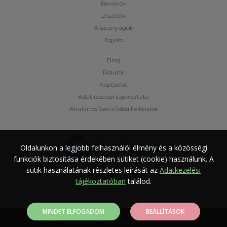
Bevonók
Díszítők
Alapanyagok
Egyéb
Blog
Rólunk
Kapcsolat
Adatkezelési tájékoztató
Általános Szerződési Feltételek
Oldalunkon a legjobb felhasználói élmény és a közösségi
funkciók biztosítása érdekében sütiket (cookie) használunk.
A
sütik használatának részletes leírását az
Adatkezelési
tájékoztatóban
találod.
MINDET ELFOGADOM
BEÁLLÍTÁSOK
© 2021-2026. Marbellíta Cukrászkellék. Minden jog fenntartva.