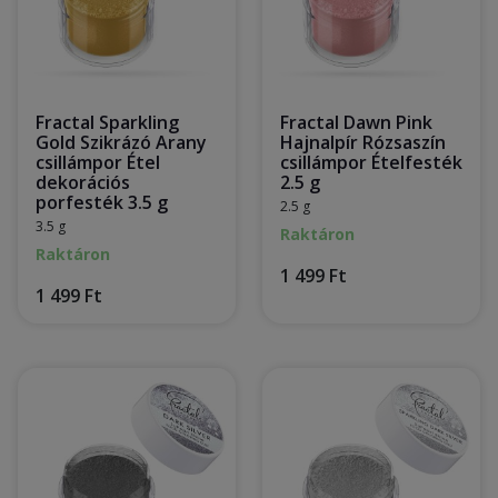
Fractal Sparkling
Fractal Dawn Pink
Gold Szikrázó Arany
Hajnalpír Rózsaszín
csillámpor Étel
csillámpor Ételfesték
dekorációs
2.5 g
porfesték 3.5 g
2.5 g
3.5 g
Raktáron
Raktáron
1 499 Ft
1 499 Ft