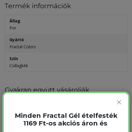
Termék információk
Állag
Por
Gyártó
Fractal Colors
Szín
Csillagkék
Gyakran együtt vásárolják
Minden Fractal Gél ételfesték
1169 Ft-os akciós áron és