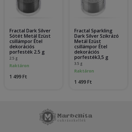
Fractal Dark Silver
Fractal Sparkling
Sötét Metál Ezüst
Dark Silver Szikrázó
csillámpor Étel
Metál Ezüst
dekorációs
csillámpor Étel
porfesték 2.5 g
dekorációs
porfesték3,5 g
2.5 g
3.5 g
Raktáron
Raktáron
1 499 Ft
1 499 Ft