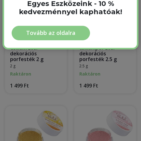
Egyes Eszközeink - 10 %
kedvezménnyel kaphatóak!
Tovább az oldalra
Fractal Aurora Green
Fractal Frozen Blue
Zöld Sarki fény
Jégkristály kék
Csillám Étel
csillámpor Étel
dekorációs
dekorációs
porfesték 2 g
porfesték 2.5 g
2 g
2.5 g
Raktáron
Raktáron
1 499 Ft
1 499 Ft