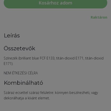
Kosárhoz adom
Raktáron
Leírás
Összetevők
Színezék (brilliant blue FCF E133, titán-dioxid E171, titán-dioxid
E171).
NEM ÉTKEZÉSI CÉLRA
Kombinálható
Száraz ecsettel száraz felületre: könnyen beszínezheti, vagy
dekorálhatja a kívánt elemet.