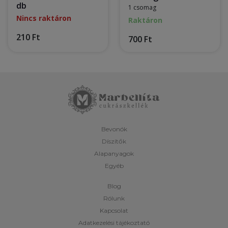
db
1 csomag
Nincs raktáron
Raktáron
210 Ft
700 Ft
Bevonók
Díszítők
Alapanyagok
Egyéb
Blog
Rólunk
Kapcsolat
Adatkezelési tájékoztató