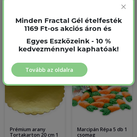
Vegyes
Méret
Minden Fractal Gél ételfesték
16,5 cm
1169 Ft-os akciós áron és
Egyes Eszközeink - 10 %
kedvezménnyel kaphatóak!
Gyakran együtt vásárolják
Tovább az oldalra
Prémium arany
Marcipán Répa 5 db 1
Tortakarton 20 cm 1
csomag