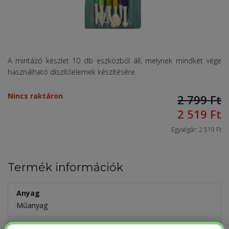
A mintázó készlet 10 db eszközből áll, melynek mindkét vége
használható díszítőelemek készítésére.
Nincs raktáron
2 799
Ft
2 519
Ft
Egységár: 2 519 Ft
Termék információk
Anyag
Műanyag
Szín