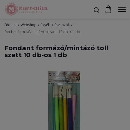
Főoldal
Webshop
Egyéb
Eszközök
Profil
Fondant formázó/mintázó toll szett 10 db-os 1 db
Fondant formázó/mintázó toll
szett 10 db-os 1 db
Bevonók
Díszítők
Alapanyagok
Egyéb