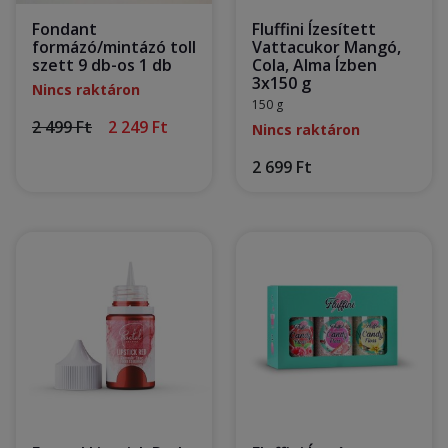
Fondant
Fluffini Ízesített
formázó/mintázó toll
Vattacukor Mangó,
szett 9 db-os 1 db
Cola, Alma Ízben
3x150 g
Nincs raktáron
150 g
2 499 Ft
2 249 Ft
Nincs raktáron
2 699 Ft