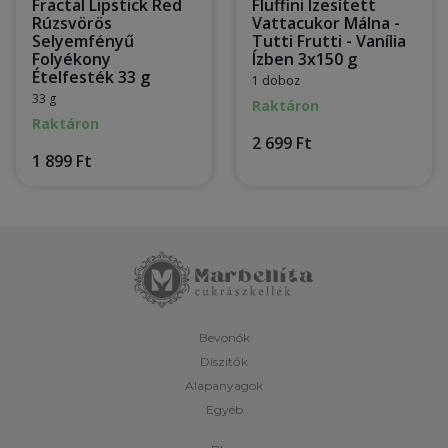
Fractal Lipstick Red
Fluffini Ízesített
Rúzsvörös
Vattacukor Málna -
Selyemfényű
Tutti Frutti - Vanília
Folyékony
Ízben 3x150 g
Ételfesték 33 g
1 doboz
33 g
Raktáron
Raktáron
2 699 Ft
1 899 Ft
Bevonók
Díszítők
Alapanyagok
Egyéb