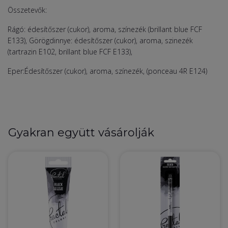
Összetevők:
Rágó: édesítőszer (cukor), aroma, színezék (brillant blue FCF
E133), Görögdinnye: édesítőszer (cukor), aroma, szinezék
(tartrazin E102, brillant blue FCF E133),
Eper:Édesítőszer (cukor), aroma, színezék, (ponceau 4R E124)
Gyakran együtt vásárolják