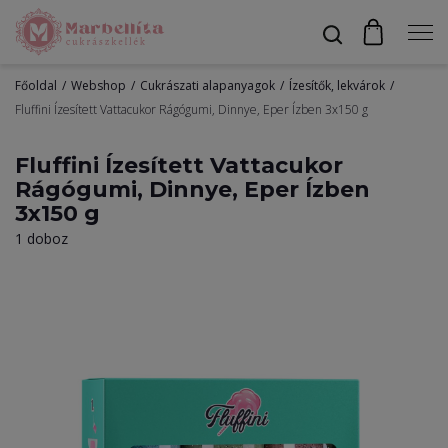
Főoldal
Webshop
Cukrászati alapanyagok
Ízesítők, lekvárok
Profil
Fluffini Ízesített Vattacukor Rágógumi, Dinnye, Eper Ízben 3x150 g
Fluffini Ízesített Vattacukor
Rágógumi, Dinnye, Eper Ízben
Bevonók
3x150 g
1 doboz
Díszítők
Alapanyagok
Egyéb