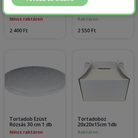
Tortadob ezüst 35
Tortadob ezüst
cm 1 db
40x40 cm 1 db
Nincs raktáron
Raktáron
2 400 Ft
2 550 Ft
Tortadob Ezüst
Tortadoboz
Rózsás 30 cm 1 db
20x20x15cm 1db
Nincs raktáron
Raktáron