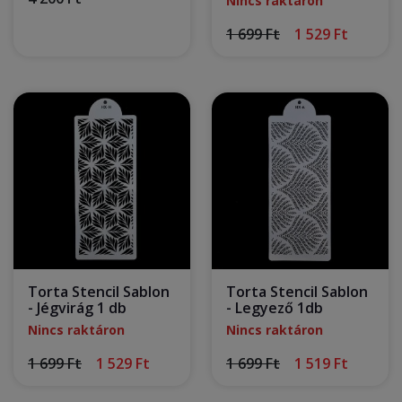
Nincs raktáron
1 699 Ft
1 529 Ft
Torta Stencil Sablon
Torta Stencil Sablon
- Jégvirág 1 db
- Legyező 1db
Nincs raktáron
Nincs raktáron
1 699 Ft
1 529 Ft
1 699 Ft
1 519 Ft