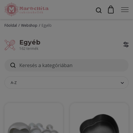
Főoldal
Webshop
Egyéb
Profil
Egyéb
162 termék
Bevonók
Díszítők
A-Z
Alapanyagok
Egyéb