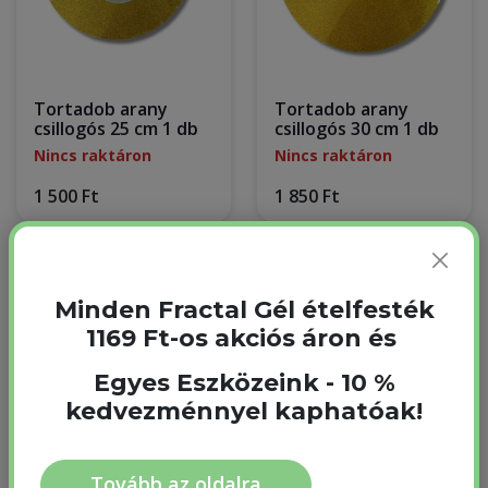
Tortadob arany
Tortadob arany
csillogós 25 cm 1 db
csillogós 30 cm 1 db
Nincs raktáron
Nincs raktáron
1 500 Ft
1 850 Ft
Minden Fractal Gél ételfesték
1169 Ft-os akciós áron és
Egyes Eszközeink - 10 %
kedvezménnyel kaphatóak!
Tovább az oldalra