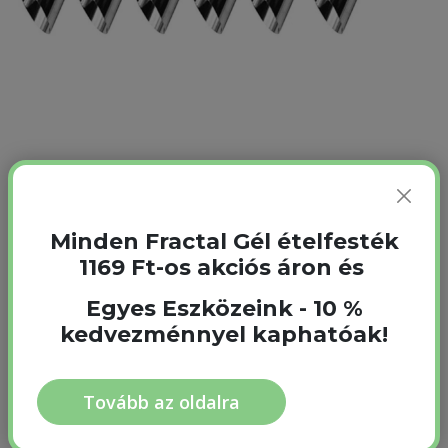
Cannelloni készítéséhez használható. Mérete: 6 db 12 cm.
1 990
Ft
Minden Fractal Gél ételfesték
1 790
Ft
1169 Ft-os akciós áron és
Egységár: 1 790 Ft
Egyes Eszközeink - 10 %
kedvezménnyel kaphatóak!
Kosárhoz adom
Tovább az oldalra
Raktáron