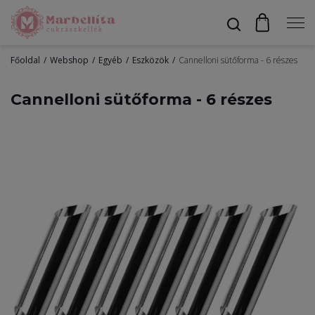
Főoldal
Webshop
Egyéb
Eszközök
Cannelloni sütőforma - 6 részes
Profil
Cannelloni sütőforma - 6 részes
Bevonók
Díszítők
Alapanyagok
Egyéb