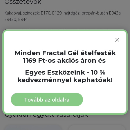
Összetevők
Kakaóvaj, színezék: E170, E129, hajtógáz: propán-bután E943a,
E943b, E944.
A gyermekek tevékenységére és figyelmére káros hatást
gyakorolhat.
Nyomokban tejet, szulfitokat és szóját tartalmazhat.
Minden Fractal Gél ételfesték
1169 Ft-os akciós áron és
Termék információk
Egyes Eszközeink - 10 %
kedvezménnyel kaphatóak!
Szín
Piros
Tovább az oldalra
Gyakran együtt vásárolják