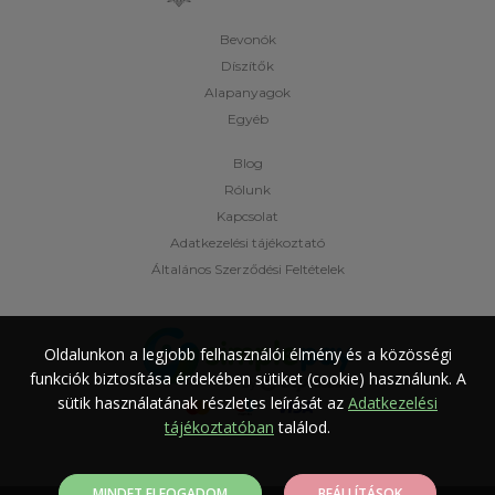
Bevonók
Díszítők
Alapanyagok
Egyéb
Blog
Rólunk
Kapcsolat
Adatkezelési tájékoztató
Általános Szerződési Feltételek
Oldalunkon a legjobb felhasználói élmény és a közösségi
funkciók biztosítása érdekében sütiket (cookie) használunk.
A
sütik használatának részletes leírását az
Adatkezelési
tájékoztatóban
találod.
MINDET ELFOGADOM
BEÁLLÍTÁSOK