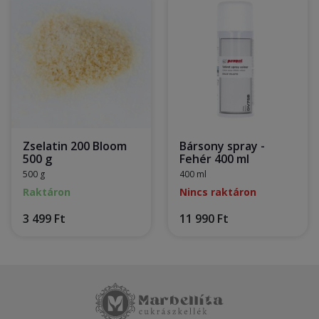
Zselatin 200 Bloom
Bársony spray -
500 g
Fehér 400 ml
500 g
400 ml
Raktáron
Nincs raktáron
3 499 Ft
11 990 Ft