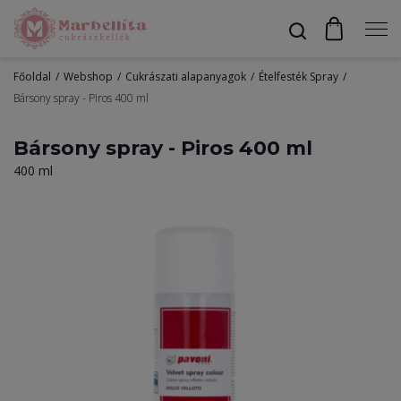
Főoldal
Webshop
Cukrászati alapanyagok
Ételfesték Spray
Profil
Bársony spray - Piros 400 ml
Bársony spray - Piros 400 ml
400 ml
Bevonók
Díszítők
Alapanyagok
Egyéb