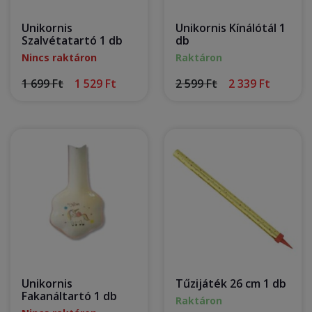
Unikornis
Unikornis Kínálótál 1
Szalvétatartó 1 db
db
Nincs raktáron
Raktáron
1 699 Ft
1 529 Ft
2 599 Ft
2 339 Ft
Unikornis
Tűzijáték 26 cm 1 db
Fakanáltartó 1 db
Raktáron