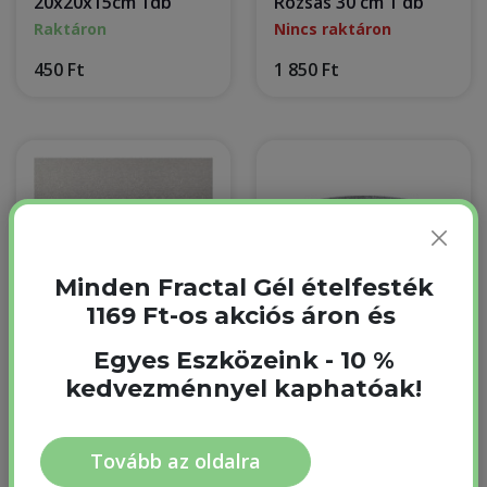
20x20x15cm 1db
Rózsás 30 cm 1 db
Raktáron
Nincs raktáron
450 Ft
1 850 Ft
Minden Fractal Gél ételfesték
1169 Ft-os akciós áron és
Egyes Eszközeink - 10 %
Tortadob ezüst
Tortadob ezüst 35
kedvezménnyel kaphatóak!
40x40 cm 1 db
cm 1 db
Raktáron
Nincs raktáron
Tovább az oldalra
2 550 Ft
2 400 Ft