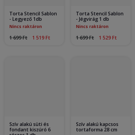
Torta Stencil Sablon
Torta Stencil Sablon
- Legyező 1db
- Jégvirág 1 db
Nincs raktáron
Nincs raktáron
1 699 Ft
1 519 Ft
1 699 Ft
1 529 Ft
Szív alakú süti és
Szív alakú kapcsos
fondant kiszúró 6
tortaforma 28 cm