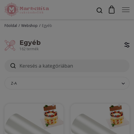
Főoldal
Webshop
Egyéb
Profil
Egyéb
162 termék
Bevonók
Díszítők
Z-A
Alapanyagok
Egyéb