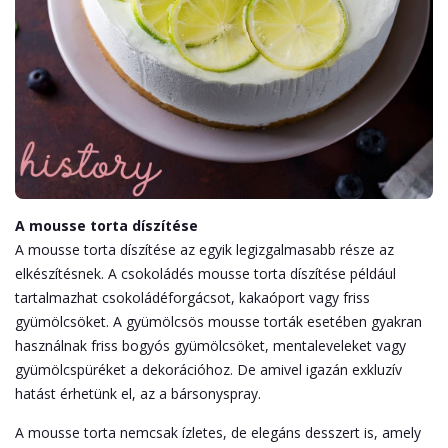
A mousse torta díszítése
A mousse torta díszítése az egyik legizgalmasabb része az
elkészítésnek. A csokoládés mousse torta díszítése például
tartalmazhat csokoládéforgácsot, kakaóport vagy friss
gyümölcsöket. A gyümölcsös mousse torták esetében gyakran
használnak friss bogyós gyümölcsöket, mentaleveleket vagy
gyümölcspüréket a dekorációhoz. De amivel igazán exkluzív
hatást érhetünk el, az a bársonyspray.
A mousse torta nemcsak ízletes, de elegáns desszert is, amely