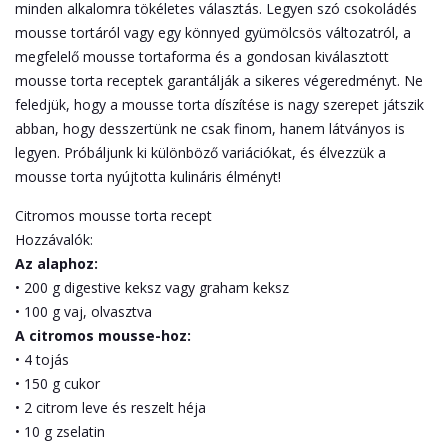
minden alkalomra tökéletes választás. Legyen szó csokoládés
mousse tortáról vagy egy könnyed gyümölcsös változatról, a
megfelelő mousse tortaforma és a gondosan kiválasztott
mousse torta receptek garantálják a sikeres végeredményt. Ne
feledjük, hogy a mousse torta díszítése is nagy szerepet játszik
abban, hogy desszertünk ne csak finom, hanem látványos is
legyen. Próbáljunk ki különböző variációkat, és élvezzük a
mousse torta nyújtotta kulináris élményt!
Citromos mousse torta recept
Hozzávalók:
Az alaphoz:
• 200 g digestive keksz vagy graham keksz
• 100 g vaj, olvasztva
A citromos mousse-hoz:
• 4 tojás
• 150 g cukor
• 2 citrom leve és reszelt héja
• 10 g zselatin