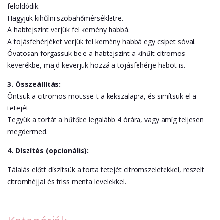
feloldódik.
Hagyjuk kihűlni szobahőmérsékletre.
A habtejszínt verjük fel kemény habbá.
A tojásfehérjéket verjük fel kemény habbá egy csipet sóval.
Óvatosan forgassuk bele a habtejszínt a kihűlt citromos
keverékbe, majd keverjük hozzá a tojásfehérje habot is.
3. Összeállítás:
Öntsük a citromos mousse-t a kekszalapra, és simítsuk el a
tetejét.
Tegyük a tortát a hűtőbe legalább 4 órára, vagy amíg teljesen
megdermed.
4. Díszítés (opcionális):
Tálalás előtt díszítsük a torta tetejét citromszeletekkel, reszelt
citromhéjjal és friss menta levelekkel.