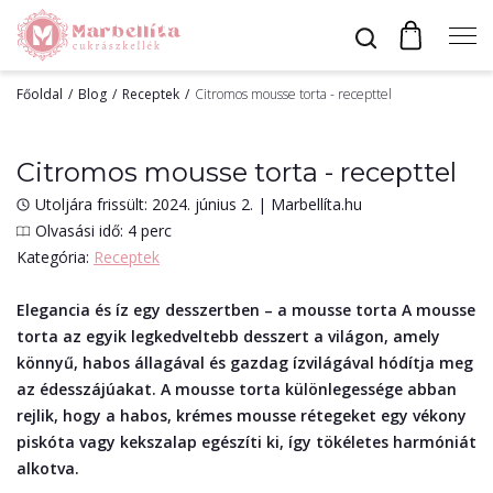
Főoldal
Blog
Receptek
Citromos mousse torta - recepttel
Profil
Citromos mousse torta - recepttel
Utoljára frissült: 2024. június 2.
|
Marbellíta.hu
Bevonók
Olvasási idő: 4 perc
Kategória:
Receptek
Díszítők
Elegancia és íz egy desszertben – a mousse torta A mousse
torta az egyik legkedveltebb desszert a világon, amely
Alapanyagok
könnyű, habos állagával és gazdag ízvilágával hódítja meg
az édesszájúakat. A mousse torta különlegessége abban
rejlik, hogy a habos, krémes mousse rétegeket egy vékony
Egyéb
piskóta vagy kekszalap egészíti ki, így tökéletes harmóniát
alkotva.