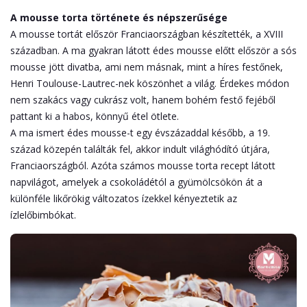
A mousse torta története és népszerűsége
A mousse tortát először Franciaországban készítették, a XVIII
században. A ma gyakran látott édes mousse előtt először a sós
mousse jött divatba, ami nem másnak, mint a híres festőnek,
Henri Toulouse-Lautrec-nek köszönhet a világ. Érdekes módon
nem szakács vagy cukrász volt, hanem bohém festő fejéből
pattant ki a habos, könnyű étel ötlete.
A ma ismert édes mousse-t egy évszázaddal később, a 19.
század közepén találták fel, akkor indult világhódító útjára,
Franciaországból. Azóta számos mousse torta recept látott
napvilágot, amelyek a csokoládétól a gyümölcsökön át a
különféle likőrökig változatos ízekkel kényeztetik az
ízlelőbimbókat.