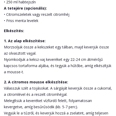
• 250 ml habtejszín
A tetejére (opcionális):
• Citromszeletek vagy reszelt citromhéj
• Friss menta levelek
Elkészítés:
1. Az alap elkészítése:
Morzsoljuk össze a kekszeket egy tálban, majd keverjük össze
az olvasztott vajjal.
Nyomkodjuk a keksz-vaj keveréket egy 22-24 cm átmérőjű
kapcsos tortaforma aljába, és tegyük a hűtőbe, amíg elkészítjük
a mousse-t.
2. A citromos mousse elkészítése:
Válasszuk szét a tojásokat. A sárgáját keverjük össze a cukorral,
a citromlével és a reszelt citromhéjjal.
Melegítsük a keveréket vízfürdő felett, folyamatosan
kevergetve, amíg besűrűsödik (kb. 5-7 perc).
Vegyük le a tűzről, és keverjük hozzá a zselatint, amíg teljesen