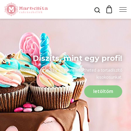
Profil
Bevonók
Díszíts, mint egy profi!
Iratkozz fel a hírlevélre és máris letöltheted a tortadíszítő
Díszítők
kisokosunkat.
letöltöm
Alapanyagok
Egyéb