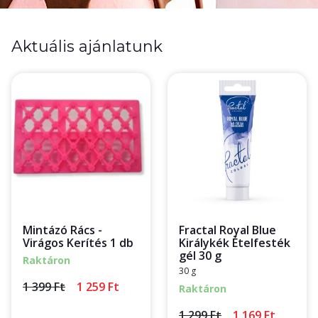
Aktuális ajánlatunk
Mintázó Rács -
Fractal Royal Blue
Virágos Kerítés 1 db
Királykék Ételfesték
gél 30 g
Raktáron
30 g
1 399 Ft
1 259 Ft
Raktáron
1 299 Ft
1 169 Ft