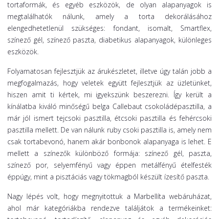
tortaformák, és egyéb eszközök, de olyan alapanyagok is
megtalálhatók nálunk, amely a torta dekorálásához
elengedhetetlenül szükséges: fondant, isomalt, Smartflex,
színező gél, színező paszta, diabetikus alapanyagok, különleges
eszközök.
Folyamatosan fejlesztjük az árukészletet, illetve úgy talán jobb a
megfogalmazás, hogy veletek együtt fejlesztjük az üzletünket,
hiszen amit ti kértek, mi igyekszünk beszerezni. Így került a
kínálatba kiváló minőségű belga Callebaut csokoládépasztilla, a
már jól ismert tejcsoki pasztilla, étcsoki pasztilla és fehércsoki
pasztilla mellett. De van nálunk ruby csoki pasztilla is, amely nem
csak tortabevonó, hanem akár bonbonok alapanyaga is lehet. E
mellett a színezők különböző formája: színező gél, paszta,
színező por, selyemfényű vagy éppen metálfényű ételfesték
éppúgy, mint a pisztáciás vagy tökmagból készült ízesítő paszta.
Nagy lépés volt, hogy megnyitottuk a Marbellíta webáruházat,
ahol már kategóriákba rendezve találjátok a termékeinket: