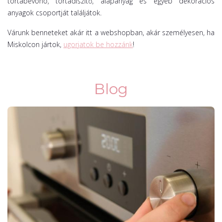
tortabevonó, tortadíszítő, alapanyag és egyéb dekorációs
anyagok csoportját találjátok.
Várunk benneteket akár itt a webshopban, akár személyesen, ha
Miskolcon jártok,
ugorjatok be hozzánk
!
Blog