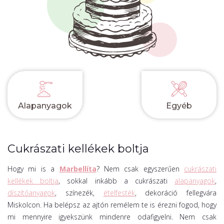
Alapanyagok
Egyéb
Cukrászati kellékek boltja
Hogy mi is a
Marbellíta
? Nem csak egyszerűen
cukrászati
kellékek boltja
, sokkal inkább a cukrászati
alapanyagok
,
díszítőanyagok
, színezék,
ételfesték
, dekoráció fellegvára
Miskolcon. Ha belépsz az ajtón remélem te is érezni fogod, hogy
mi mennyire igyekszünk mindenre odafigyelni. Nem csak