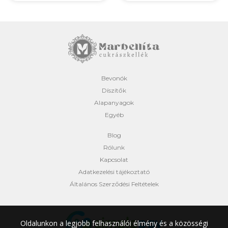
Bevonók
Díszítők
Alapanyagok
Egyéb
Blog
Rólunk
Kapcsolat
Adatkezelési tájékoztató
Általános Szerződési Feltételek
Oldalunkon a legjobb felhasználói élmény és a közösségi