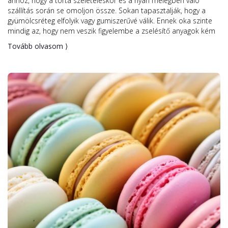
ahhoz, hogy a torta szeleteléskor és a nyári melegben való
szállítás során se omoljon össze. Sokan tapasztalják, hogy a
gyümölcsréteg elfolyik vagy gumiszerűvé válik. Ennek oka szinte
mindig az, hogy nem veszik figyelembe a zselésítő anyagok kém
Tovább olvasom ⟩