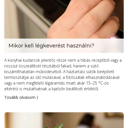
Mikor kell légkeverést használni?
A konyhai kudarcok jelentős része nem a hibás receptből vagy a
rosszul összeállított tésztából fakad, hanem a sütő
kiszámíthatatlan működéséből. A háztartási sütők beépített
termosztátjai az idő múlásával, a fűtőszálak elhasználódásával
vagy a nem megfelelő légáramlás miatt akár 15–25 °C-os
eltérést is mutathatnak a kijelzőn beállított értéktől.
Tovább olvasom ⟩