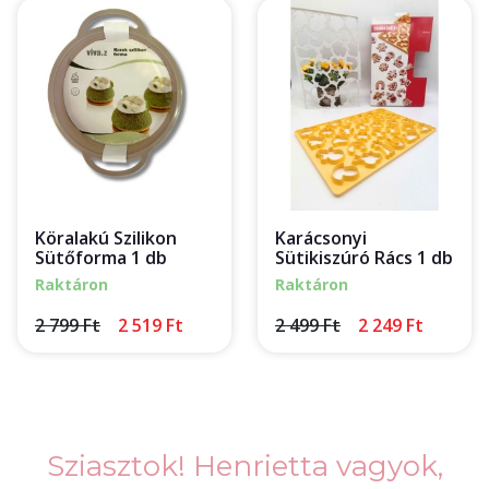
Köralakú Szilikon
Karácsonyi
Sütőforma 1 db
Sütikiszúró Rács 1 db
Raktáron
Raktáron
2 799 Ft
2 519 Ft
2 499 Ft
2 249 Ft
Sziasztok! Henrietta vagyok,