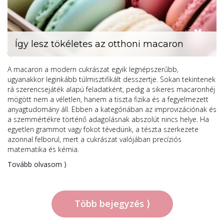
Így lesz tökéletes az otthoni macaron
A macaron a modern cukrászat egyik legnépszerűbb,
ugyanakkor leginkább túlmisztifikált desszertje. Sokan tekintenek
rá szerencsejáték alapú feladatként, pedig a sikeres macaronhéj
mögött nem a véletlen, hanem a tiszta fizika és a fegyelmezett
anyagtudomány áll. Ebben a kategóriában az improvizációnak és
a szemmértékre történő adagolásnak abszolút nincs helye. Ha
egyetlen grammot vagy fokot tévedünk, a tészta szerkezete
azonnal felborul, mert a cukrászat valójában precíziós
matematika és kémia.
Tovább olvasom ⟩
Több bejegyzés ⟩