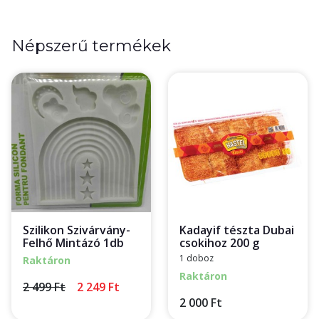
Népszerű termékek
Szilikon Szivárvány-
Kadayif tészta Dubai
Felhő Mintázó 1db
csokihoz 200 g
1 doboz
Raktáron
Raktáron
2 499 Ft
2 249 Ft
2 000 Ft